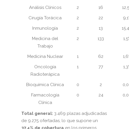
Análisis Clínicos
2
16
12,
Cirugía Torácica
2
22
9,
Inmunología
2
13
15,
Medicina del
2
133
1,
Trabajo
Medicina Nuclear
1
62
1,
Oncología
1
77
1,
Radioterápica
Bioquímica Clínica
0
2
0,
Farmacología
0
24
0,
Clínica
Total general:
3.469 plazas adjudicadas
de 9.275 ofertadas, lo que supone un
37,4% de cobertura
en los primeros