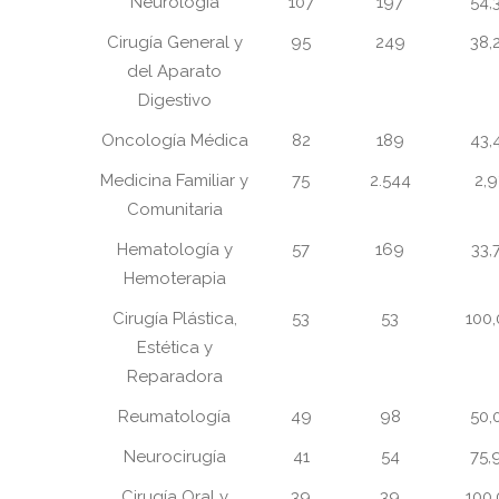
Neurología
107
197
54,
Cirugía General y
95
249
38,
del Aparato
Digestivo
Oncología Médica
82
189
43,
Medicina Familiar y
75
2.544
2,
Comunitaria
Hematología y
57
169
33,
Hemoterapia
Cirugía Plástica,
53
53
100
Estética y
Reparadora
Reumatología
49
98
50,
Neurocirugía
41
54
75,
Cirugía Oral y
39
39
100