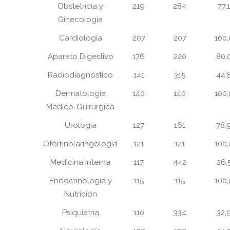
Obstetricia y
219
284
77,
Ginecología
Cardiología
207
207
100
Aparato Digestivo
176
220
80,
Radiodiagnóstico
141
315
44,
Dermatología
140
140
100
Médico-Quirúrgica
Urología
127
161
78,
Otorrinolaringología
121
121
100
Medicina Interna
117
442
26,
Endocrinología y
115
115
100
Nutrición
Psiquiatría
110
334
32,