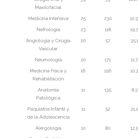
Maxilofacial
Medicina Intensiva
25
230
10,
Nefrología
23
118
19,
Angiología y Cirugía
20
57
35,
Vascular
Neumología
20
171
11,
Medicina Física y
16
156
10,
Rehabilitación
Anatomía
11
135
8,
Patológica
Psiquiatría Infantil y
11
52
21,
de la Adolescencia
Alergología
10
80
12,