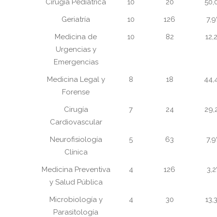
Cirugía Pediátrica
10
20
50,
Geriatría
10
126
7,
Medicina de
10
82
12,
Urgencias y
Emergencias
Medicina Legal y
8
18
44,
Forense
Cirugía
7
24
29,
Cardiovascular
Neurofisiología
5
63
7,
Clínica
Medicina Preventiva
4
126
3,
y Salud Pública
Microbiología y
4
30
13,
Parasitología