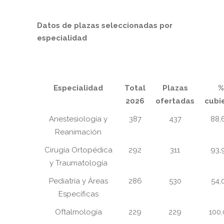
Datos de plazas seleccionadas por
especialidad
Especialidad
Total
Plazas
%
2026
ofertadas
cubi
Anestesiología y
387
437
88,
Reanimación
Cirugía Ortopédica
292
311
93,
y Traumatología
Pediatría y Áreas
286
530
54,
Específicas
Oftalmología
229
229
100