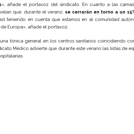
s
«, añade el portavoz del sindicato. En cuanto a las camas
velan que, durante el verano,
se cerrarán en torno a un
15
ad teniendo en cuenta que estamos en al comunidad autó
 de Europa»,
añade el portavoz.
una tónica general en los centros sanitarios coincidiendo co
dicato Médico advierte que durante este verano las listas de e
pitalarias.
pp
gram
kedIn
Compartir