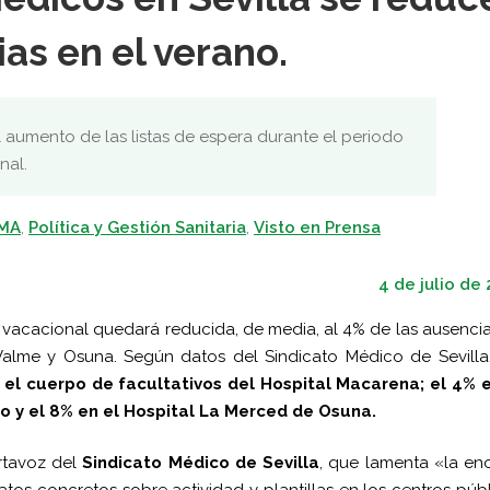
ias en el verano.
l aumento de las listas de espera durante el periodo
nal.
SMA
,
Política y Gestión Sanitaria
,
Visto en Prensa
4 de julio de
 vacacional quedará reducida, de media, al 4% de las ausenci
 Valme y Osuna. Según datos del Sindicato Médico de Sevilla
 el cuerpo de facultativos del Hospital Macarena; el 4% e
ío y el 8% en el Hospital La Merced de Osuna.
rtavoz del
Sindicato Médico de Sevilla
, que lamenta «la en
datos concretos sobre actividad y plantillas en los centros púb