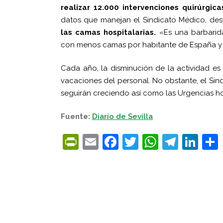
realizar 12.000 intervenciones quirúrgica
datos que manejan el Sindicato Médico, des
las camas hospitalarias.
«Es una barbarid
con menos camas por habitante de España y
Cada año, la disminución de la actividad es 
vacaciones del personal. No obstante, el Sin
seguirán creciendo así como las Urgencias hos
Fuente:
Diario de Sevilla
PrintFriendly
Email
Facebook
Twitter
WhatsA
Tele
Lin