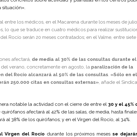
a situación».
ral entre los médicos, en el Macarena durante los meses de julio
, lo que se traduce en cuatro médicos para realizar sustitucio
n del Rocío serán 20 meses contratados; en el Valme, entre siete
iones afectará,
de media al 30% de las consultas durante el
el verano, concretamente en agosto, la
paralización de la
en del Rocío alcanzará al 50% de las consultas
.
«Sólo en el
erán 250.000 citas en consultas externas»
, añade el Sindic
ra notable la actividad con el cierre de entre el
30 y el 45% 
 quirófanos afectará al 42% de las salas, de media, hasta finale
rá al 38% de los quirófanos; y en el Virgen del Rocío, al 34%.
l Virgen del Rocío
durante los próximos meses
se dejará