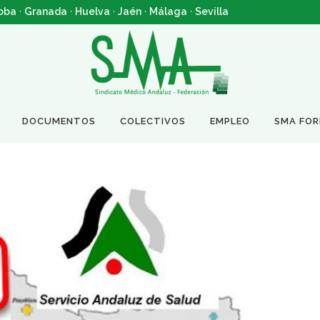
oba
·
Granada
·
Huelva
·
Jaén
·
Málaga
·
Sevilla
DOCUMENTOS
COLECTIVOS
EMPLEO
SMA FO