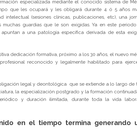
formación especializada mediante el conocido sistema de M
iempo que les ocupará y les obligará durante 4 ó 5 años m
 intelectual (sesiones clínicas, publicaciones, etc), una jo
s muchas guardias que le son exigidas. Ya en este periodo
e apuntan a una patología específica derivada de esta exi
tiva dedicación formativa, próximo a los 30 años, el nuevo m
ofesional reconocido y legalmente habilitado para ejerce
ligación legal y deontológica que se extiende a lo largo de
nciatura, la especialización postgrado y la formación continua
eriódico y duración ilimitada, durante toda la vida labora
nido en el tiempo termina generando 