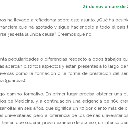
21 de noviembre de 
 nos ha llevado a reflexionar sobre este asunto. ¿Qué ha ocurr
inanciera que ha azotado y sigue haciéndolo a todo el país 
se ¿es esta la única causa? Creemos que no.
senta peculiaridades o diferencias respecto a otros trabajos q
ias abarcan distintos aspectos y están presentes a lo largo de
diversas como la formación o la forma de prestación del ser
a (guardias)).
argo camino formativo. En primer lugar precisa obtener una 
ios de Medicina, y a continuación una exigencia de 360 cré
arrollar en seis años, que significa un 30 por ciento más de 
 universitarias; pero a diferencia de los demás universitarios
 tienen que superar, previo examen de acceso, un intenso pe