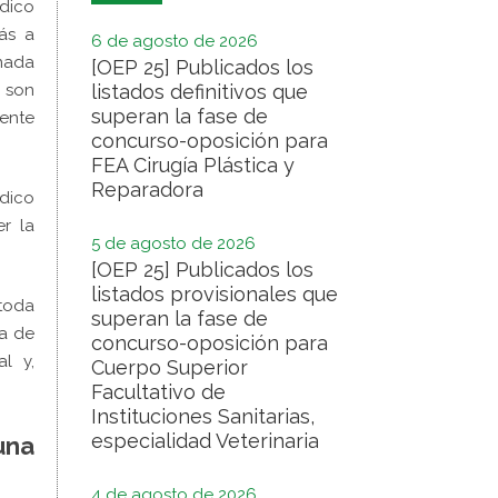
édico
ás a
6 de agosto de 2026
rnada
[OEP 25] Publicados los
listados definitivos que
 son
superan la fase de
gente
concurso-oposición para
FEA Cirugía Plástica y
Reparadora
édico
r la
5 de agosto de 2026
[OEP 25] Publicados los
listados provisionales que
 toda
superan la fase de
da de
concurso-oposición para
l y,
Cuerpo Superior
Facultativo de
Instituciones Sanitarias,
especialidad Veterinaria
una
4 de agosto de 2026