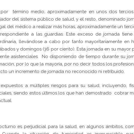
e, por término medio, aproximadamente en unos dos tercio
jador del sistema público de salud, y el resto, denominado jo
al del médico a realizar más horas, aproximadamente un terc
rrespondiente a las guardias. Este exceso de jornada tiene
ordinaria, llevándose a cabo por tanto mayoritariamente en 
 sábados y domingos (36 por ciento). Esta jornada en su mayor 
ente asistenciales. No disponiendo de tiempo durante su jo
ación, por lo que la mayoría, por no decir todos los profesion
acto un incremento de jornada no reconocido ni retribuido.
expuestos a múltiples riesgos para su salud, incluyendo, fís
ciales, siendo estos últimos los que han demostrado cobrar 
actual.
cturno es perjudicial para la salud, en algunos ámbitos, co