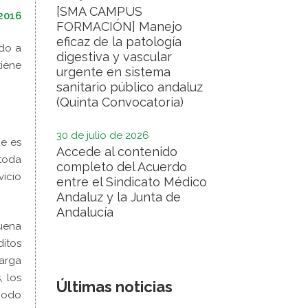
[SMA CAMPUS
2016
FORMACIÓN] Manejo
eficaz de la patología
ido a
digestiva y vascular
tiene
urgente en sistema
sanitario público andaluz
(Quinta Convocatoria)
30 de julio de 2026
ue es
Accede al contenido
 toda
completo del Acuerdo
vicio
entre el Sindicato Médico
Andaluz y la Junta de
Andalucía
buena
ditos
carga
, los
Últimas noticias
riodo