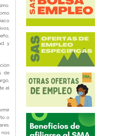
ismo.
como
diaco
ivos,
ueño,
ad y
ción
s de
argo,
te el
rmir
rto o
res.
y nos