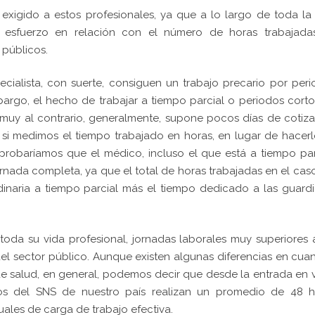
 exigido a estos profesionales, ya que a lo largo de toda la
n esfuerzo en relación con el número de horas trabajada
 públicos.
cialista, con suerte, consiguen un trabajo precario por per
bargo, el hecho de trabajar a tiempo parcial o periodos cort
uy al contrario, generalmente, supone pocos días de cotiz
 si medimos el tiempo trabajado en horas, en lugar de hacer
probaríamos que el médico, incluso el que está a tiempo par
nada completa, ya que el total de horas trabajadas en el cas
dinaria a tiempo parcial más el tiempo dedicado a las guard
toda su vida profesional, jornadas laborales muy superiores 
del sector público. Aunque existen algunas diferencias en cua
 de salud, en general, podemos decir que desde la entrada en 
ivos del SNS de nuestro país realizan un promedio de 48 h
uales de carga de trabajo efectiva.