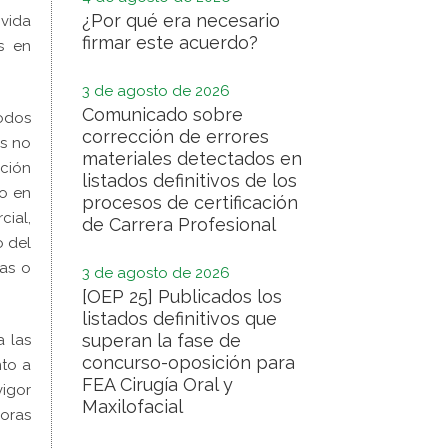
¿Por qué era necesario
 vida
firmar este acuerdo?
s en
3 de agosto de 2026
Comunicado sobre
iodos
corrección de errores
os no
materiales detectados en
ación
listados definitivos de los
lo en
procesos de certificación
cial,
de Carrera Profesional
o del
ias o
3 de agosto de 2026
[OEP 25] Publicados los
listados definitivos que
superan la fase de
a las
concurso-oposición para
nto a
FEA Cirugía Oral y
vigor
Maxilofacial
oras