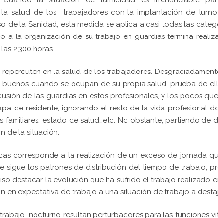
le. Cuando la situación de turnicidad es irrenunciable pa
r la salud de los trabajadores con la implantación de turn
o de la Sanidad, esta medida se aplica a casi todas las categ
o a la organización de su trabajo en guardias termina reali
las 2.300 horas.
 repercuten en la salud de los trabajadores. Desgraciadament
 buenos cuando se ocupan de su propia salud, prueba de ell
cusión de las guardias en estos profesionales, y los pocos qu
tapa de residente, ignorando el resto de la vida profesional 
 familiares, estado de salud…etc. No obstante, partiendo de 
 de la situación.
icas corresponde a la realización de un exceso de jornada q
e sigue los patrones de distribución del tiempo de trabajo, p
iso destacar la evolución que ha sufrido el trabajo realizado e
 en expectativa de trabajo a una situación de trabajo a desta
l trabajo nocturno resultan perturbadores para las funciones vi