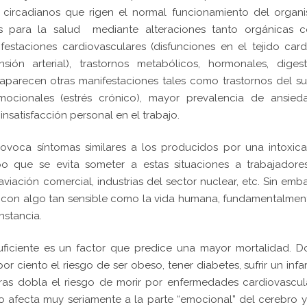
os circadianos que rigen el normal funcionamiento del organ
es para la salud mediante alteraciones tanto orgánicas 
festaciones cardiovasculares (disfunciones en el tejido car
nsión arterial), trastornos metabólicos, hormonales, digest
aparecen otras manifestaciones tales como trastornos del s
ocionales (estrés crónico), mayor prevalencia de ansied
insatisfacción personal en el trabajo.
ovoca síntomas similares a los producidos por una intoxica
po que se evita someter a estas situaciones a trabajadore
ación comercial, industrias del sector nuclear, etc. Sin emb
ja con algo tan sensible como la vida humana, fundamentalmen
nstancia.
ficiente es un factor que predice una mayor mortalidad. Do
 ciento el riesgo de ser obeso, tener diabetes, sufrir un infa
as dobla el riesgo de morir por enfermedades cardiovascula
o afecta muy seriamente a la parte “emocional” del cerebro 