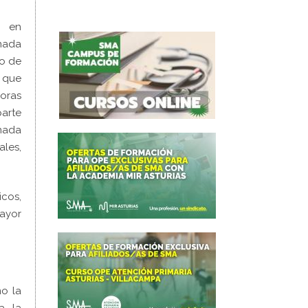
s en
rnada
io de
 que
horas
parte
rnada
ales,
icos,
mayor
mo la