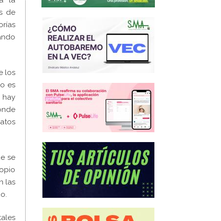
ra la
os de
orías
zando
e los
o es
e hay
donde
datos
ue se
ropio
n las
jo.
tales