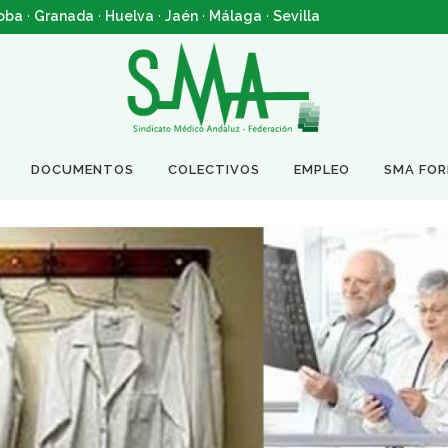
oba
·
Granada
·
Huelva
·
Jaén
·
Málaga
·
Sevilla
DOCUMENTOS
COLECTIVOS
EMPLEO
SMA FO