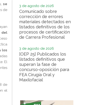
s,
se
3 de agosto de 2026
os de
Comunicado sobre
corrección de errores
materiales detectados en
listados definitivos de los
ayan
procesos de certificación
 del
de Carrera Profesional
oceso
ctica
3 de agosto de 2026
 los
[OEP 25] Publicados los
cadas
listados definitivos que
e. El
superan la fase de
antes
concurso-oposición para
FEA Cirugía Oral y
Maxilofacial
28 de
en el