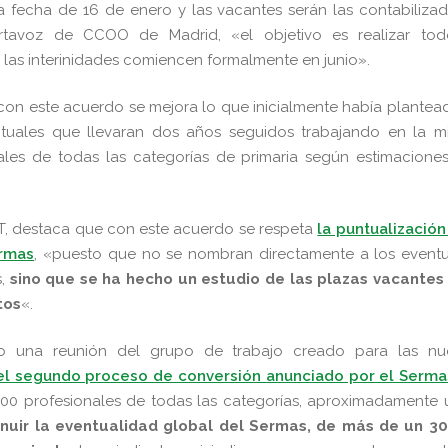
a fecha de 16 de enero y las vacantes serán las contabiliza
ortavoz de CCOO de Madrid, «el objetivo es realizar tod
las interinidades comiencen formalmente en junio».
 este acuerdo se mejora lo que inicialmente había plantead
entuales que llevaran dos años seguidos trabajando en la m
nales de todas las categorías de primaria según estimacione
T, destaca que con este acuerdo se respeta
la puntualizació
ermas
, «puesto que no se nombran directamente a los eventu
s,
sino que se ha hecho un estudio de las plazas vacantes 
tos
«.
 una reunión del grupo de trabajo creado para las nu
 el segundo proceso de conversión anunciado por el Serma
000 profesionales de todas las categorías, aproximadamente
minuir la eventualidad global del Sermas, de más de un 30