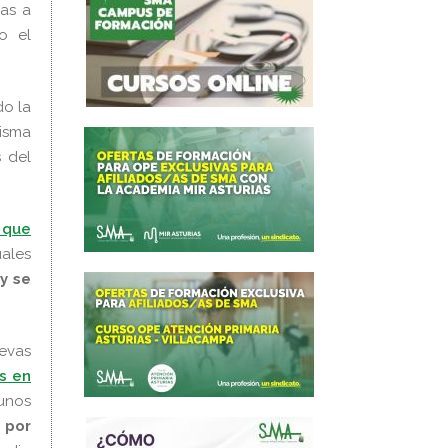
das a
o el
o la
isma
s del
n que
ales
y se
evas
s en
 unos
 por