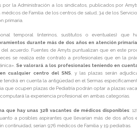
s por la Administración a los sindicatos, publicados por Amyt
4 médicos de Familia de los centros de salud, 34 de los Servici
n primaria.
al temporal (interinos, sustitutos o eventuales) que h
ramientos durante más de dos años en atención primaria
a del acuerdo. Fuentes de Amyts puntualizan que en este pr
eces se realiza este contrato a profesionales que en la prá
gánica».
Se valorará a los profesionales teniendo en cuenta
 en cualquier centro del SNS
, y las plazas serán adjudi
e tendrá en cuenta la antigüedad en el Sermas específicament
ia que ocupen plazas de Pediatría podrán optar a plazas vac
 computará la experiencia profesional en ambas categorías.
ima que hay unas 328 vacantes de médicos disponibles
: 1
cuanto a posibles aspirantes que llevarían más de dos años 
continuidad, serían 976 médicos de Familia y 19 pediatras.