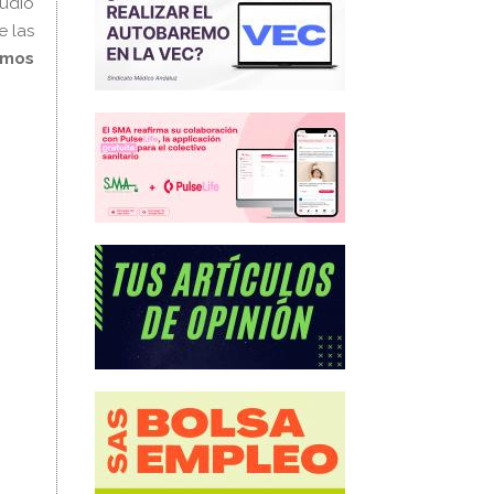
tudio
e las
imos