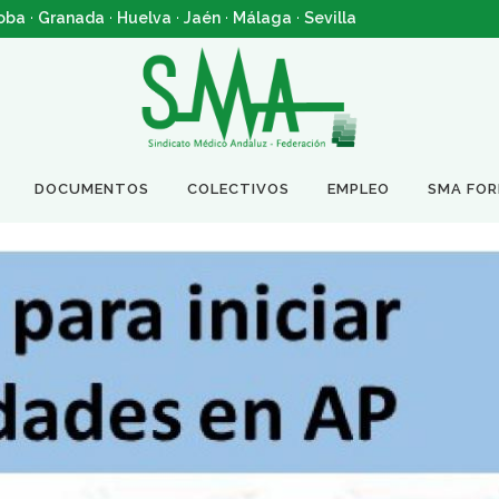
oba
·
Granada
·
Huelva
·
Jaén
·
Málaga
·
Sevilla
DOCUMENTOS
COLECTIVOS
EMPLEO
SMA FO