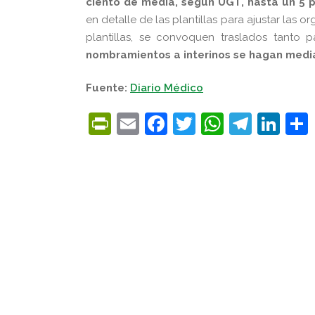
ciento de media, según UGT, hasta un 5 p
en detalle de las plantillas para ajustar las 
plantillas, se convoquen traslados tanto 
nombramientos a interinos se hagan medi
Fuente:
Diario Médico
PrintFriendly
Email
Facebook
Twitter
WhatsA
Tele
Lin