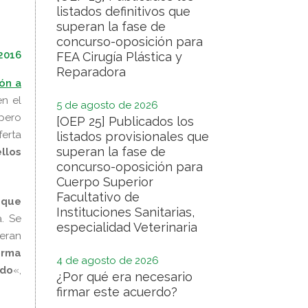
listados definitivos que
superan la fase de
concurso-oposición para
 2016
FEA Cirugía Plástica y
Reparadora
ón a
n el
5 de agosto de 2026
pero
[OEP 25] Publicados los
ferta
listados provisionales que
superan la fase de
llos
concurso-oposición para
Cuerpo Superior
Facultativo de
 que
Instituciones Sanitarias,
a. Se
especialidad Veterinaria
ueran
orma
4 de agosto de 2026
rdo
«,
¿Por qué era necesario
firmar este acuerdo?