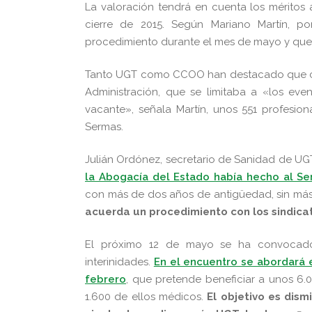
La valoración tendrá en cuenta los méritos 
cierre de 2015. Según Mariano Martín, p
procedimiento durante el mes de mayo y que 
Tanto UGT como CCOO han destacado que con
Administración, que se limitaba a «los ev
vacante», señala Martín, unos 551 profesio
Sermas.
Julián Ordónez, secretario de Sanidad de UG
la Abogacía del Estado había hecho al S
con más de dos años de antigüedad, sin má
acuerda un procedimiento con los sindica
El próximo 12 de mayo se ha convocado
interinidades.
En el encuentro se abordará
febrero
, que pretende beneficiar a unos 6.
1.600 de ellos médicos.
El objetivo es dis