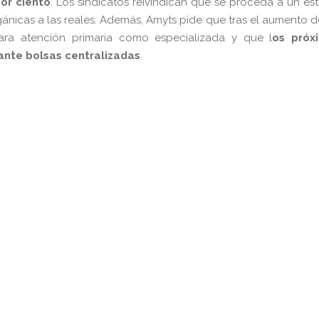
or ciento
. Los sindicatos reivindican que se proceda a un es
orgánicas a las reales. Además, Amyts pide que tras el aumento d
para atención primaria como especializada y que l
os próx
ante bolsas centralizadas
.
pp
gram
kedIn
Compartir