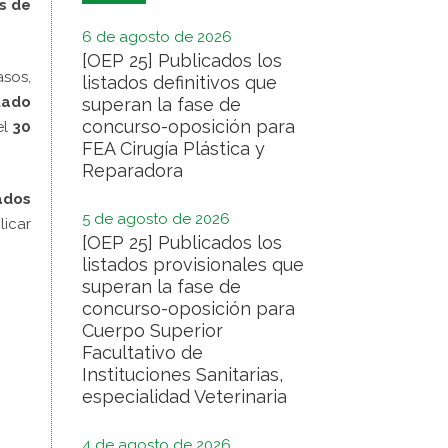
s de
6 de agosto de 2026
[OEP 25] Publicados los
asos,
listados definitivos que
tado
superan la fase de
concurso-oposición para
el
30
FEA Cirugía Plástica y
Reparadora
ados
5 de agosto de 2026
licar
[OEP 25] Publicados los
listados provisionales que
superan la fase de
concurso-oposición para
Cuerpo Superior
Facultativo de
Instituciones Sanitarias,
especialidad Veterinaria
4 de agosto de 2026