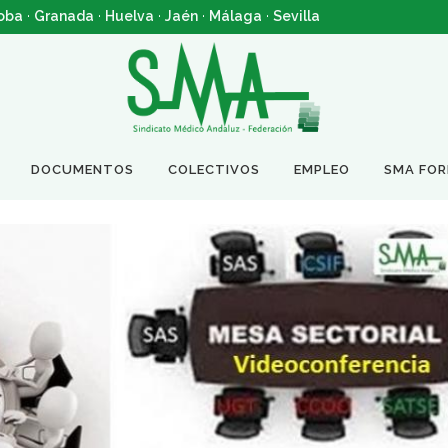
oba
·
Granada
·
Huelva
·
Jaén
·
Málaga
·
Sevilla
DOCUMENTOS
COLECTIVOS
EMPLEO
SMA FO