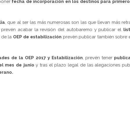
poner
fecha de incorporación en los destinos para primero
lia
, que al ser las más numerosas son las que llevan más retr
prevén acabar la revisión del autobaremo y publicar el
lis
 de la
OEP de estabilización
prevén publicar también sobre 
ades de la OEP 2017 y Estabilización
, prevén tener
public
el mes de junio
y tras el plazo legal de las alegaciones pub
erano.
pp
gram
kedIn
Compartir