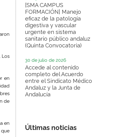
[SMA CAMPUS
FORMACIÓN] Manejo
eficaz de la patología
digestiva y vascular
urgente en sistema
maron
sanitario público andaluz
(Quinta Convocatoria)
. Los
30 de julio de 2026
Accede al contenido
completo del Acuerdo
er en
entre el Sindicato Médico
idad
Andaluz y la Junta de
mbres
Andalucía
ón de
ba en
Últimas noticias
o que