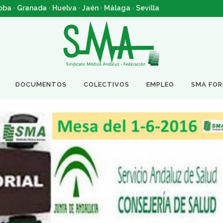
oba
·
Granada
·
Huelva
·
Jaén
·
Málaga
·
Sevilla
DOCUMENTOS
COLECTIVOS
EMPLEO
SMA FO