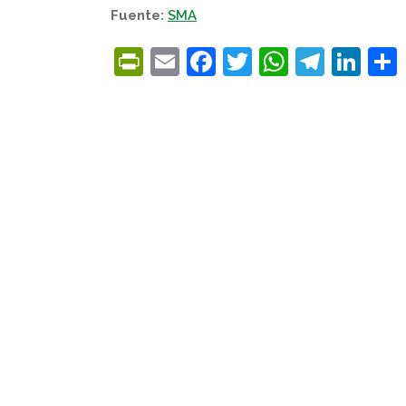
Fuente:
SMA
PrintFriendly
Email
Facebook
Twitter
WhatsA
Tele
Lin