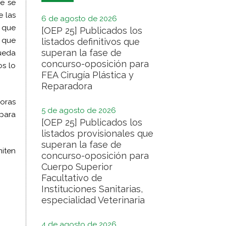
ue se
e las
6 de agosto de 2026
e que
[OEP 25] Publicados los
n que
listados definitivos que
superan la fase de
ueda
concurso-oposición para
os lo
FEA Cirugía Plástica y
Reparadora
horas
5 de agosto de 2026
 para
[OEP 25] Publicados los
listados provisionales que
superan la fase de
miten
concurso-oposición para
Cuerpo Superior
Facultativo de
Instituciones Sanitarias,
especialidad Veterinaria
4 de agosto de 2026