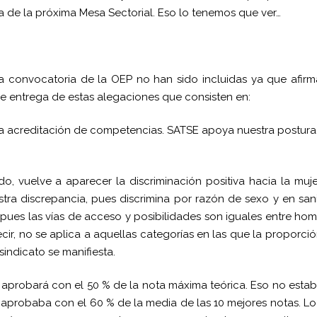
a de la próxima Mesa Sectorial. Eso lo tenemos que ver…
a convocatoria de la OEP no han sido incluidas ya que afir
e entrega de estas alegaciones que consisten en:
a acreditación de competencias. SATSE apoya nuestra postura
, vuelve a aparecer la discriminación positiva hacia la muj
tra discrepancia, pues discrimina por razón de sexo y e
n
san
pues las vías de acceso y posibilidades son iguales entre ho
cir, no se aplica a aquellas categorías en las que la proporci
indicato se manifiesta.
 aprobará con el 50 % de la nota máxima teórica. Eso no esta
 aprobaba con el 60 % de la media de las 10 mejores notas. L