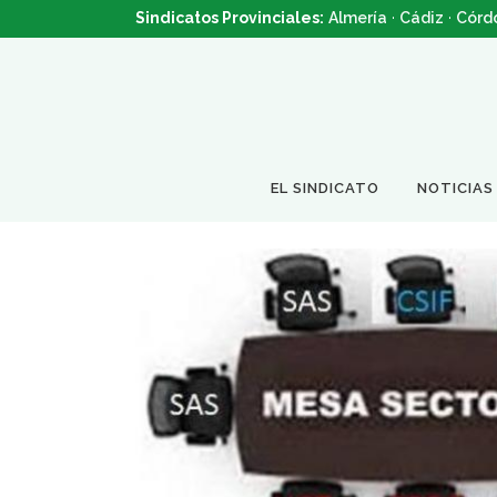
Sindicatos Provinciales:
Almería
·
Cádiz
·
Córd
EL SINDICATO
NOTICIAS