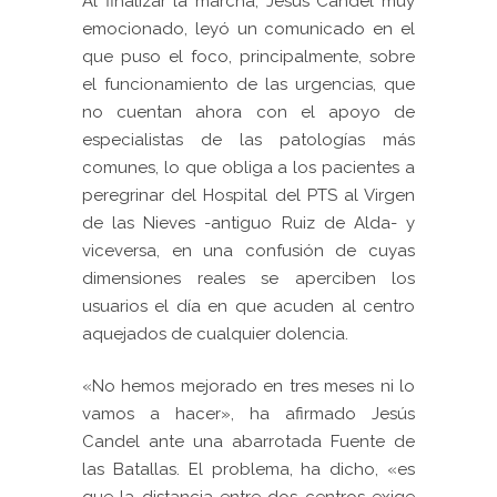
Al finalizar la marcha, Jesús Cande
l muy
emocionado, leyó un comunicado en el
que puso el foco, principalmente, sobre
el
funcionamiento de las
urgencias
, que
no cuentan ahora con el apoyo de
especialistas de las patologías más
comunes, lo que obliga a los pacientes a
peregrinar del Hospital del PTS al Virgen
de las Nieves -antiguo Ruiz de Alda- y
viceversa, en una confusión de cuyas
dimensiones reales se aperciben los
usuarios el día en que acuden al centro
aquejados de cualquier dolencia.
«No hemos mejorado en tres meses ni lo
vamos a hacer», ha afirmado Jesús
Candel ante una abarrotada Fuente de
las Batallas. El problema, ha dicho, «es
que
la distancia entre dos centros exige