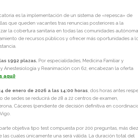
ocatoria es la implementación de un sistema de «repesca» de
llas que queden vacantes tras renuncias posteriores a la
mizar la cobertura sanitaria en todas las comunidades autónoma
miento de recursos públicos y ofrecer más oportunidades a l
stancia.
las 1992 plazas.
Por especialidades, Medicina Familiar y
 y Anestesiología y Reanimación con 62, encabezan la oferta
 aquí)
4 de enero de 2026 a las 14:00 horas
, dos horas antes resp
o de sedes se reducirá de 28 a 22 centros de examen,
erona, Cáceres (pendiente de decisión definitiva en coordinaci
Vigo.
 parte objetiva tipo test compuesta por 200 preguntas, más die
 las cuales únicamente una será válida. La duración total del