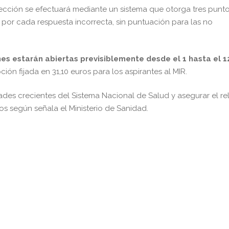
ección se efectuará mediante un sistema que otorga tres punt
 por cada respuesta incorrecta, sin puntuación para las no
nes estarán abiertas previsiblemente desde el 1 hasta el 1
ión fijada en 31,10 euros para los aspirantes al MIR.
des crecientes del Sistema Nacional de Salud y asegurar el re
ios según señala el Ministerio de Sanidad.
pp
gram
kedIn
Compartir