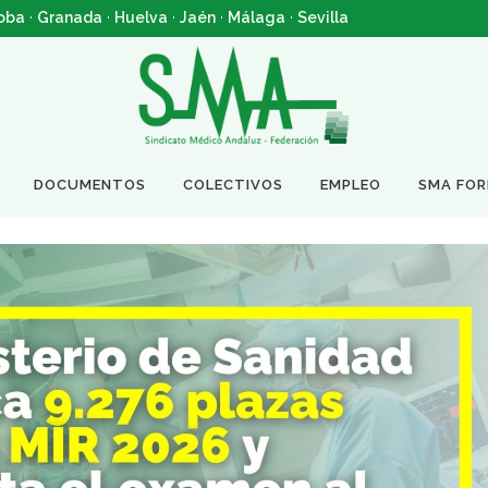
oba
·
Granada
·
Huelva
·
Jaén
·
Málaga
·
Sevilla
DOCUMENTOS
COLECTIVOS
EMPLEO
SMA FO