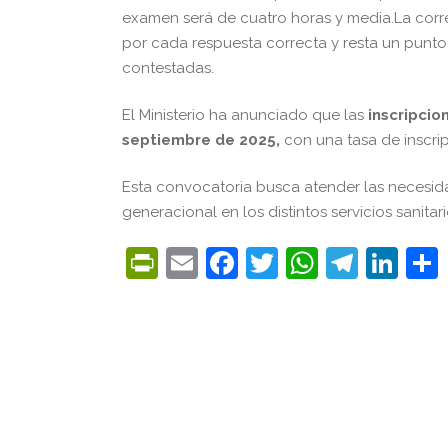
examen será de cuatro horas y media.La corr
por cada respuesta correcta y resta un punto
contestadas.
El Ministerio ha anunciado que las
inscripcio
septiembre de 2025,
con una tasa de inscripc
Esta convocatoria busca atender las necesida
generacional en los distintos servicios sanitar
PrintFriendly
Email
Facebook
Twitter
WhatsA
Tele
Lin