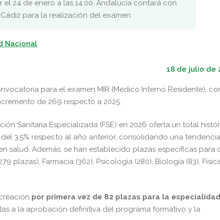
 el 24 de enero a las 14:00. Andalucía contará con
 Cádiz para la realización del examen.
d Nacional
18 de julio de
convocatoria para el examen MIR (Médico Interno Residente), co
incremento de 269 respecto a 2025.
n Sanitaria Especializada (FSE) en 2026 oferta un total histó
el 3,5% respecto al año anterior, consolidando una tendencia
en salud. Además, se han establecido plazas específicas para 
9 plazas), Farmacia (362), Psicología (280), Biología (83), Físic
creación
por primera vez de 82 plazas para la especialida
etas a la aprobación definitiva del programa formativo y la