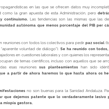
ropagandísticas en las que se ofrecen datos muy incomplet
d como la gran apuesta de esta Administración, pero
detrá
y continuismo.
Las tendencias son las mismas que las de
munidad autónoma que menos porcentaje del PIB per cá
n reuniones con todos los colectivos para pedir
paz social
(
u “aparente voluntad de diálogo”).
Se ha reunido con todos,
ajadores en cuestiones laborales y con quienes los represent
ocupan de temas científicos, incluso con aquellos que se ar
todas esas reuniones
sus planteamientos
han sido idénti
 que a partir de ahora haremos lo que hasta ahora os h
nifestaciones
no son buenas para la Sanidad Andaluza. Pa
tar que dejemos patente que lo verdaderamente lesivo 
la miopía gestora.