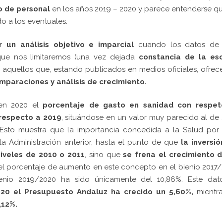
o de personal
en los años 2019 – 2020 y parece entenderse q
do a los eventuales.
 un análisis objetivo e imparcial
cuando los datos de
que nos limitaremos (una vez dejada
constancia de la es
lo aquellos que, estando publicados en medios oficiales, ofrec
paraciones y análisis de crecimiento.
 en 2020 el
porcentaje de gasto en sanidad con respet
respecto a 2019
, situándose en un valor muy parecido al de
 Esto muestra que la importancia concedida a la Salud por
 la Administración anterior, hasta el punto de que
l
a inversió
iveles de 2010 o 2011
, sino que
se frena el crecimiento d
el porcentaje de aumento en este concepto en el bienio 2017
enio 2019/2020 ha sido únicamente del 10,86%. Este dat
20 el Presupuesto Andaluz ha crecido un 5,60%,
mientr
,12%.