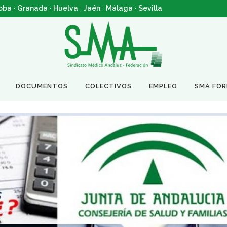
oba
·
Granada
·
Huelva
·
Jaén
·
Málaga
·
Sevilla
DOCUMENTOS
COLECTIVOS
EMPLEO
SMA FO