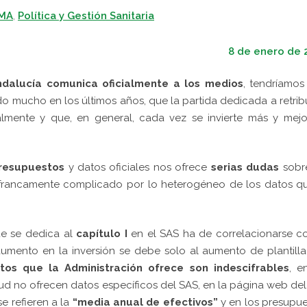
SMA
,
Política y Gestión Sanitaria
8 de enero de 
ndalucía comunica oficialmente a los medios
, tendríamos
do mucho en los últimos años, que la partida dedicada a retribu
lmente y que, en general, cada vez se invierte más y mejo
presupuestos
y datos oficiales nos ofrece
serias dudas
sobr
r francamente complicado por lo heterogéneo de los datos q
ue se dedica al
capítulo I
en el SAS ha de correlacionarse c
aumento en la inversión se debe solo al aumento de plantilla
tos que la Administración ofrece son indescifrables
, e
lud no ofrecen datos específicos del SAS, en la página web de
e refieren a la
“media anual de efectivos”
y en los presupu