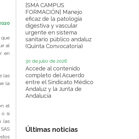
[SMA CAMPUS
FORMACIÓN] Manejo
eficaz de la patología
2020
digestiva y vascular
urgente en sistema
 que
sanitario público andaluz
ir al
(Quinta Convocatoria)
r en
30 de julio de 2026
Accede al contenido
completo del Acuerdo
e las
entre el Sindicato Médico
ue la
Andaluz y la Junta de
Andalucía
on el
 o si
n las
Últimas noticias
l SAS
estos