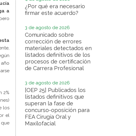
ucía
¿Por qué era necesario
ga a
firmar este acuerdo?
 pero
3 de agosto de 2026
Comunicado sobre
esta
corrección de errores
materiales detectados en
nte,
listados definitivos de los
según
procesos de certificación
 año
de Carrera Profesional
uarse
3 de agosto de 2026
[OEP 25] Publicados los
un 2%
listados definitivos que
ones)
superan la fase de
 los
concurso-oposición para
r el
FEA Cirugía Oral y
l que
Maxilofacial