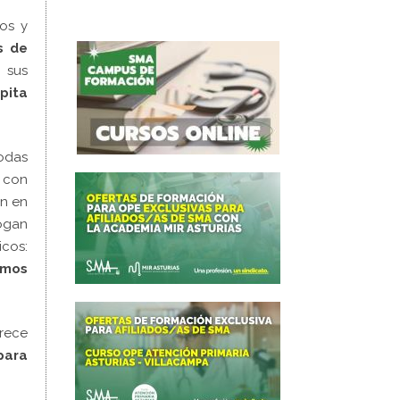
os y
s de
 sus
pita
todas
con
an en
rogan
cos:
emos
rece
para