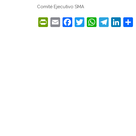
Comité Ejecutivo SMA
PrintFriendly
Email
Facebook
Twitter
WhatsA
Tele
Lin