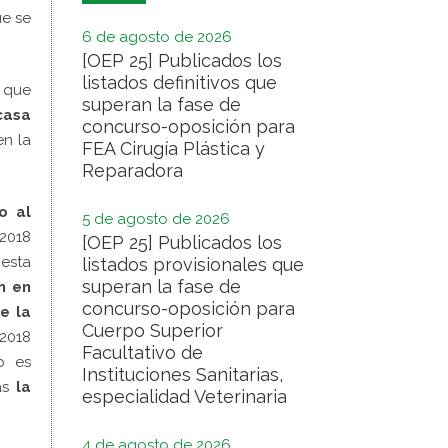
ue se
6 de agosto de 2026
[OEP 25] Publicados los
listados definitivos que
 que
superan la fase de
casa
concurso-oposición para
en la
FEA Cirugía Plástica y
Reparadora
o al
5 de agosto de 2026
 2018
[OEP 25] Publicados los
 esta
listados provisionales que
superan la fase de
n en
concurso-oposición para
e la
Cuerpo Superior
/2018
Facultativo de
o es
Instituciones Sanitarias,
as
la
especialidad Veterinaria
4 de agosto de 2026