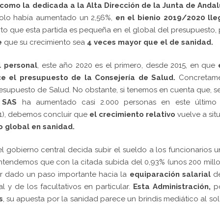
como la dedicada a la Alta Dirección de la Junta de Andal
 solo había aumentado un 2,56%,
en el bienio 2019/2020 lle
rto que esta partida es pequeña en el global del presupuesto,
e
que su crecimiento sea
4 veces mayor que el de sanidad.
l personal
, este año 2020 es el primero, desde 2015, en que
e el presupuesto de la Consejería de Salud.
Concretame
resupuesto de Salud. No obstante, si tenemos en cuenta que, 
l SAS
ha aumentado casi 2.000 personas en este último
1), debemos concluir que
el crecimiento relativo
vuelve a sit
o global en sanidad.
 gobierno central decida subir el sueldo a los funcionarios 
ntendemos que con la citada subida del 0,93% (unos 200 mill
r dado un paso importante hacia la
equiparación salarial
de
l y de los facultativos en particular.
Esta Administración,
po
s
, su apuesta por la sanidad parece un brindis mediático al so