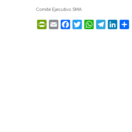
Comité Ejecutivo SMA
PrintFriendly
Email
Facebook
Twitter
WhatsA
Tele
Lin