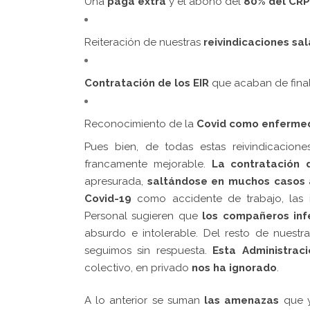
Una
paga extra
y el abono del
80% del CRP
Reiteración de nuestras
reivindicaciones sal
Contratación de los EIR
que acaban de finali
Reconocimiento de la
Covid como enfermed
Pues bien, de todas estas reivindicacion
francamente mejorable.
La contratación 
apresurada,
saltándose en muchos casos 
Covid-19
como accidente de trabajo, las i
Personal sugieren que
los compañeros inf
absurdo e intolerable. Del resto de nuestr
seguimos sin respuesta.
Esta Administraci
colectivo, en privado
nos ha ignorado
.
A lo anterior se suman
las amenazas
que y