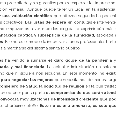
a precipitada y sin garantías para reemplazar las imprescind
ción Primaria. Aunque puede tener un lugar en la asistencia
 una validación científica
que ofrezca seguridad a pacient
s colectivos.
Las listas de espera
en consultas e intervenc
o empezamos a ver, medidas dirigidas a exprimir aún más a
antación caótica y subrepticia de la turnicidad,
asociada a
es
. Ese no es el modo de incentivar a unos profesionales hart
s a marcharse del sistema sanitario público.
as
ha venido a sumarse
el duro golpe de la pandemia
ada y mal financiada
. La actual Administración no solo 
sino que ni siquiera nos escucha. En este momento,
no exist
para negociar las mejoras
que necesitamos de manera urge
onsejero de Salud la solicitud de
reunión
en la que trasla
en obtener por su parte
el compromiso de que serán atend
onvocará movilizaciones de intensidad creciente que pod
rse el próximo otoño.
Esto no es una amenaza, es solo qu