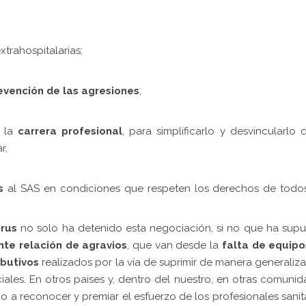
extrahospitalarias;
evención de las agresiones
;
a la
carrera profesional
, para simplificarlo y desvincularlo 
ar,
as
al SAS en condiciones que respeten los derechos de todos
irus
no solo ha detenido esta negociación, si no que ha sup
nte relación de agravios
, que van desde la
falta de equipo
ibutivos
realizados por la vía de suprimir de manera generaliz
ciales. En otros países y, dentro del nuestro, en otras comuni
 a reconocer y premiar el esfuerzo de los profesionales sanit