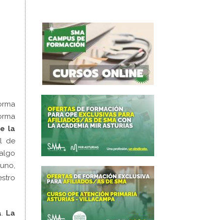
orma
orma
e la
l de
 algo
guno,
stro
a
.
La