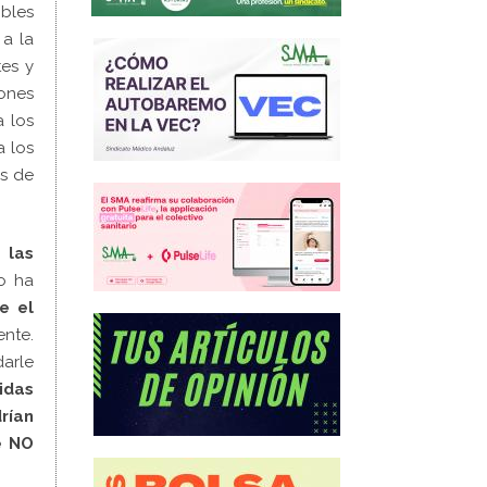
ibles
 a la
es y
iones
 los
 los
os de
y
las
no ha
e el
nte.
darle
idas
rían
e NO