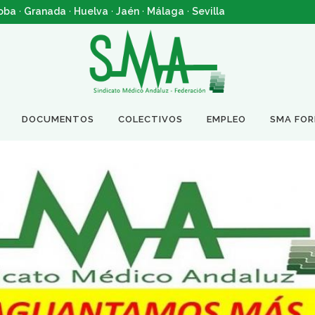
oba
·
Granada
·
Huelva
·
Jaén
·
Málaga
·
Sevilla
DOCUMENTOS
COLECTIVOS
EMPLEO
SMA FO