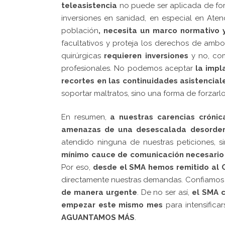
teleasistencia
no puede ser aplicada de form
inversiones en sanidad, en especial en Aten
población
, necesita un marco normativo y
facultativos y proteja los derechos de ambo
quirúrgicas
requieren inversiones
y no, com
profesionales. No podemos aceptar
la impl
recortes en las continuidades asistencial
soportar maltratos, sino una forma de forzarlo
En resumen,
a nuestras carencias crónic
amenazas de una desescalada desorden
atendido ninguna de nuestras peticiones, 
mínimo cauce de comunicación necesario 
Por eso,
desde el SMA hemos remitido al C
directamente nuestras demandas. Confiamos 
de manera urgente
. De no ser así,
el SMA c
empezar este mismo mes
para intensifica
AGUANTAMOS MÁS
.