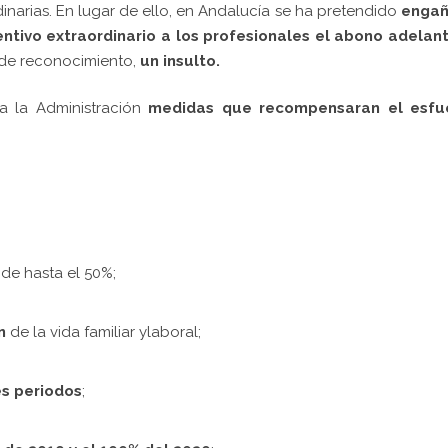
dinarias. En lugar de ello, en Andalucía se ha pretendido
engañ
entivo extraordinario a los profesionales el abono adelan
r de reconocimiento,
un insulto.
a la Administración
medidas que recompensaran el esfu
de hasta el 50%;
n
de la vida familiar ylaboral;
es periodos
;