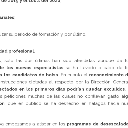
 de 2019 y el 100% del 2020
;
ariales
;
zar su periodo de formación y, por último,
ad profesional
.
es, solo las dos últimas han sido atendidas, aunque de f
de los nuevos especialistas
se ha llevado a cabo de f
a los candidatos de bolsa
. En cuanto al
reconocimiento d
nstrucciones dictadas al respecto por la Dirección Genera
ectados en los primeros días podrían quedar excluidos
,
as peticiones, muchas de las cuales no conllevan gasto al
ón
, que en público se ha deshecho en halagos hacia nue
a empezamos a atisbar en los
programas de desescalad