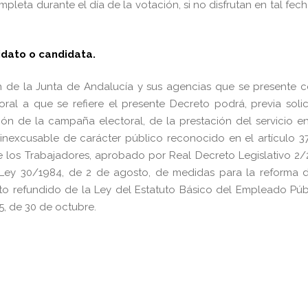
pleta durante el día de la votación, si no disfrutan en tal fec
idato o candidata.
ción de la Junta de Andalucía y sus agencias que se presente
al a que se refiere el presente Decreto podrá, previa solic
ón de la campaña electoral, de la prestación del servicio e
 inexcusable de carácter público reconocido en el artículo 37
e los Trabajadores, aprobado por Real Decreto Legislativo 2/
a Ley 30/1984, de 2 de agosto, de medidas para la reforma 
texto refundido de la Ley del Estatuto Básico del Empleado Púb
, de 30 de octubre.
pp
gram
kedIn
Compartir