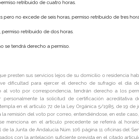
 permiso retribuido de cuatro horas.
as pero no excede de seis horas, permiso retribuido de tres hora
, permiso retribuido de dos horas.
 no se tendrá derecho a permiso.
e presten sus servicios lejos de su domicilio o residencia hab
e dificultad para ejercer el derecho de sufragio el día d
ho al voto por correspondencia, tendrán derecho a los perm
r personalmente la solicitud de certificación acreditativa 
templa en el artículo 72 de la Ley Orgánica 5/1985, de 19 de j
 la remisión del voto por correo, entendiéndose, en este caso
e menciona en el artículo precedente se referirá al horari
al de la Junta de Andalucía Núm. 106 página 11 oficinas del Ser
ados con la antelación suficiente prevista en el citado artícu