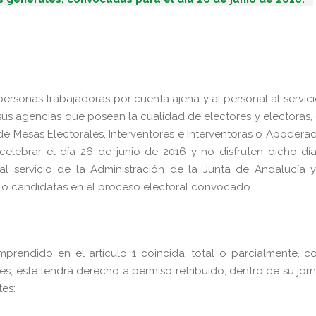
personas trabajadoras por cuenta ajena y al personal al servic
 sus agencias que posean la cualidad de electores y electoras,
e Mesas Electorales, Interventores e Interventoras o Apodera
elebrar el día 26 de junio de 2016 y no disfruten dicho dí
l servicio de la Administración de la Junta de Andalucía y
o candidatas en el proceso electoral convocado.
prendido en el artículo 1 coincida, total o parcialmente, c
es, éste tendrá derecho a permiso retribuido, dentro de su jor
tes: