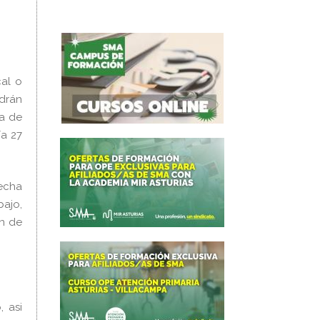
cal o
ndrán
ía de
ía 27
fecha
bajo,
in de
, asi