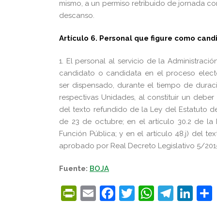
mismo, a un permiso retribuido de jornada com
descanso.
Artículo 6. Personal que figure como cand
1. El personal al servicio de la Administra
candidato o candidata en el proceso elector
ser dispensado, durante el tiempo de duraci
respectivas Unidades, al constituir un deber
del texto refundido de la Ley del Estatuto d
de 23 de octubre; en el artículo 30.2 de l
Función Pública; y en el artículo 48.j) del 
aprobado por Real Decreto Legislativo 5/2015
Fuente:
BOJA
PrintFriendly
Email
Facebook
Twitter
WhatsA
Tele
Lin