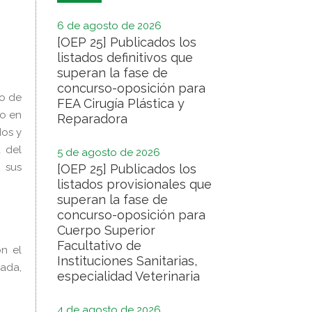
6 de agosto de 2026
[OEP 25] Publicados los
listados definitivos que
superan la fase de
concurso-oposición para
io de
FEA Cirugía Plástica y
 o en
Reparadora
dos y
a del
5 de agosto de 2026
 sus
[OEP 25] Publicados los
listados provisionales que
superan la fase de
concurso-oposición para
Cuerpo Superior
Facultativo de
on el
Instituciones Sanitarias,
nada,
especialidad Veterinaria
4 de agosto de 2026