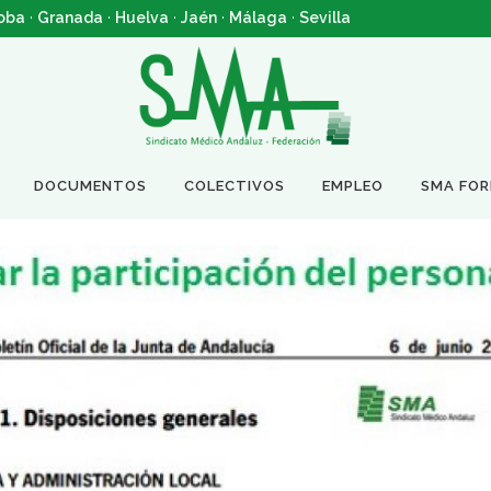
oba
·
Granada
·
Huelva
·
Jaén
·
Málaga
·
Sevilla
DOCUMENTOS
COLECTIVOS
EMPLEO
SMA FO