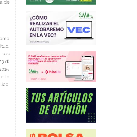
ha de
 como
itud,
n sus
.3.d)
2015,
de la
lico,