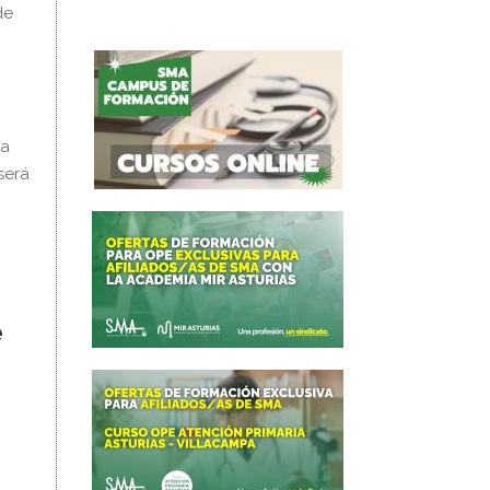
de
na
será
e