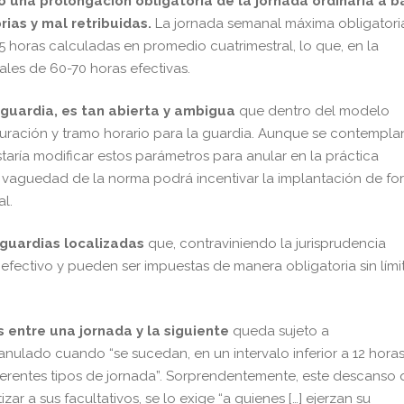
 una prolongación obligatoria de la jornada ordinaria a b
rias y mal retribuidas.
La jornada semanal máxima obligatori
 horas calculadas en promedio cuatrimestral, lo que, en la
ales de 60-70 horas efectivas.
 guardia, es tan abierta y ambigua
que dentro del modelo
 duración y tramo horario para la guardia. Aunque se contempla
staría modificar estos parámetros para anular en la práctica
a vaguedad de la norma podrá incentivar la implantación de fo
l.
guardias localizadas
que, contraviniendo la jurisprudencia
efectivo y pueden ser impuestas de manera obligatoria sin lími
 entre una jornada y la siguiente
queda sujeto a
nulado cuando “se sucedan, en un intervalo inferior a 12 horas
ferentes tipos de jornada”. Sorprendentemente, este descanso
zar a sus facultativos, se lo exige “a quienes […] ejerzan su