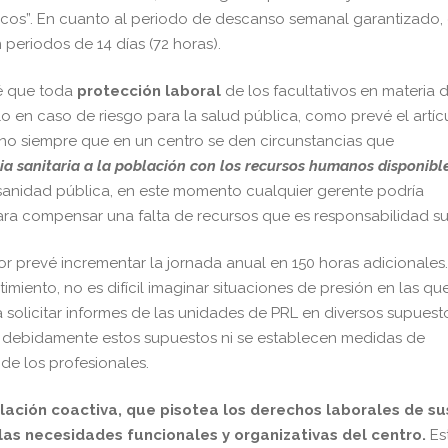
licos”. En cuanto al periodo de descanso semanal garantizado,
periodos de 14 días (72 horas).
vé que toda
protección laboral
de los facultativos en materia 
 en caso de riesgo para la salud pública, como prevé el artíc
ino siempre que en un centro se den circunstancias que
cia sanitaria a la población con los recursos humanos disponibl
 sanidad pública, en este momento cualquier gerente podría
ara compensar una falta de recursos que es responsabilidad su
or prevé incrementar la jornada anual en 150 horas adicionales.
miento, no es difícil imaginar situaciones de presión en las qu
 solicitar informes de las unidades de PRL en diversos supuest
an debidamente estos supuestos ni se establecen medidas de
de los profesionales.
lación coactiva, que pisotea los derechos laborales de su
 las necesidades funcionales y organizativas del centro.
Es