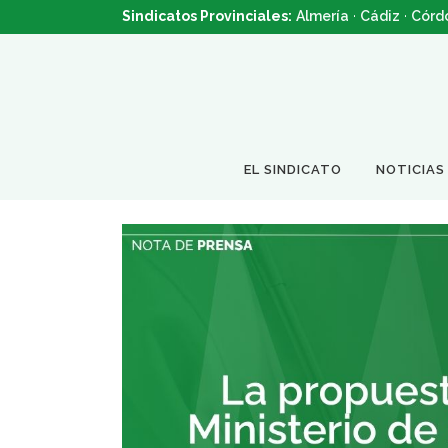
Sindicatos Provinciales:
Almería
·
Cádiz
·
Córd
EL SINDICATO
NOTICIAS