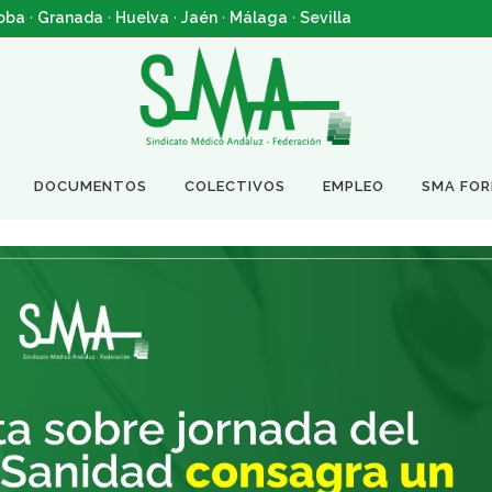
oba
·
Granada
·
Huelva
·
Jaén
·
Málaga
·
Sevilla
DOCUMENTOS
COLECTIVOS
EMPLEO
SMA FO