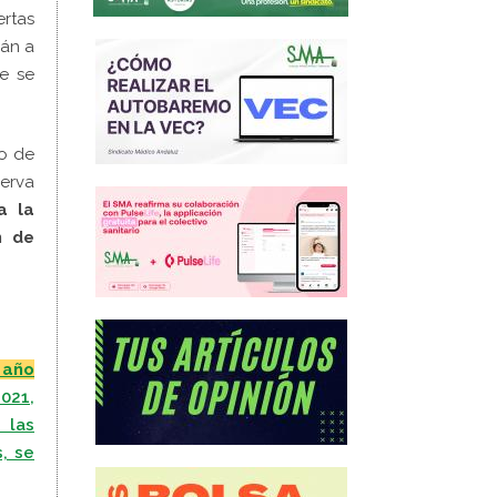
ertas
rán a
e se
to de
serva
a la
n de
 año
021,
 las
, se