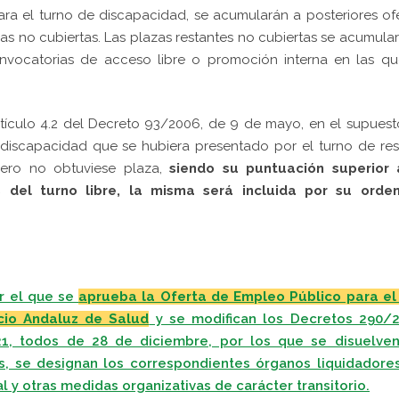
ra el turno de discapacidad, se acumularán a posteriores of
azas no cubiertas. Las plazas restantes no cubiertas se acumula
onvocatorias de acceso libre o promoción interna en las qu
rtículo 4.2 del Decreto 93/2006, de 9 de mayo, en el supues
discapacidad que se hubiera presentado por el turno de re
 pero no obtuviese plaza,
siendo su puntuación superior 
 del turno libre, la misma será incluida por su orde
r el que se
aprueba la Oferta de Empleo Público para el
icio Andaluz de Salud
y se modifican los Decretos 290/2
1, todos de 28 de diciembre, por los que se disuelven
as, se designan los correspondientes órganos liquidadores
y otras medidas organizativas de carácter transitorio.