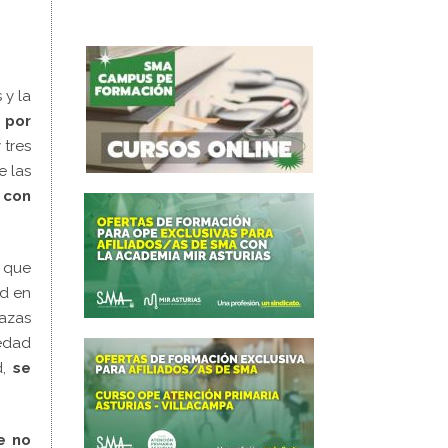
 y la
 por
 tres
e las
 con
l que
ad en
lazas
medad
d,
se
e no