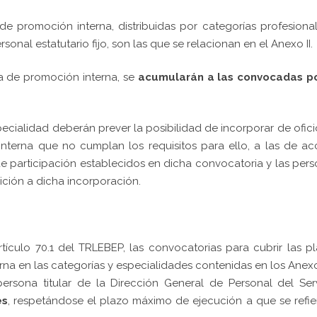
de promoción interna, distribuidas por categorías profesiona
onal estatutario fijo, son las que se relacionan en el Anexo II.
a de promoción interna, se
acumularán a las convocadas po
ecialidad deberán prever la posibilidad de incorporar de ofici
interna que no cumplan los requisitos para ello, a las de a
 de participación establecidos en dicha convocatoria y las per
ción a dicha incorporación.
ículo 70.1 del TRLEBEP, las convocatorias para cubrir las p
rna en las categorías y especialidades contenidas en los Anexo
persona titular de la Dirección General de Personal del Ser
es
, respetándose el plazo máximo de ejecución a que se refie