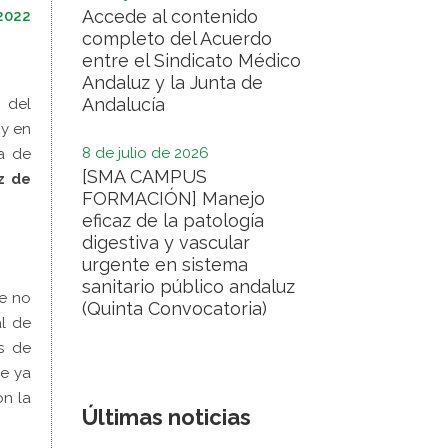
Accede al contenido
2022
completo del Acuerdo
entre el Sindicato Médico
Andaluz y la Junta de
Andalucía
 del
 y en
8 de julio de 2026
a de
[SMA CAMPUS
z de
FORMACIÓN] Manejo
eficaz de la patología
digestiva y vascular
urgente en sistema
sanitario público andaluz
e no
(Quinta Convocatoria)
al de
s de
ue ya
on la
Últimas noticias