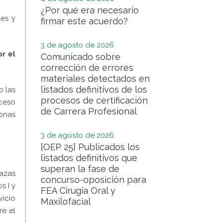
¿Por qué era necesario
les y
firmar este acuerdo?
3 de agosto de 2026
r el
Comunicado sobre
corrección de errores
materiales detectados en
listados definitivos de los
o las
procesos de certificación
cceso
de Carrera Profesional
sonas
3 de agosto de 2026
[OEP 25] Publicados los
listados definitivos que
superan la fase de
lazas
concurso-oposición para
s I y
FEA Cirugía Oral y
vicio
Maxilofacial
re el