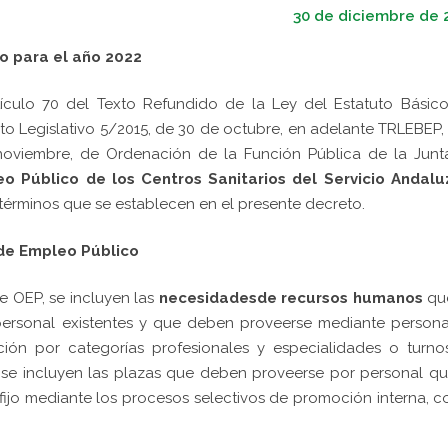
30 de diciembre de 
o para el año 2022
ículo 70 del Texto Refundido de la Ley del Estatuto Básico
 Legislativo 5/2015, de 30 de octubre, en adelante TRLEBEP,
 noviembre, de Ordenación de la Función Pública de la Junt
o Público de los Centros Sanitarios del Servicio Andalu
s términos que se establecen en el presente decreto.
 de Empleo Público
e OEP, se incluyen las
necesidadesde recursos humano
s
qu
personal existentes y que deben proveerse mediante person
ción por categorías profesionales y especialidades o turno
o se incluyen las plazas que deben proveerse por personal q
 fijo mediante los procesos selectivos de promoción interna, c