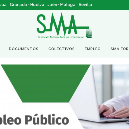
oba
·
Granada
·
Huelva
·
Jaén
·
Málaga
·
Sevilla
DOCUMENTOS
COLECTIVOS
EMPLEO
SMA FO