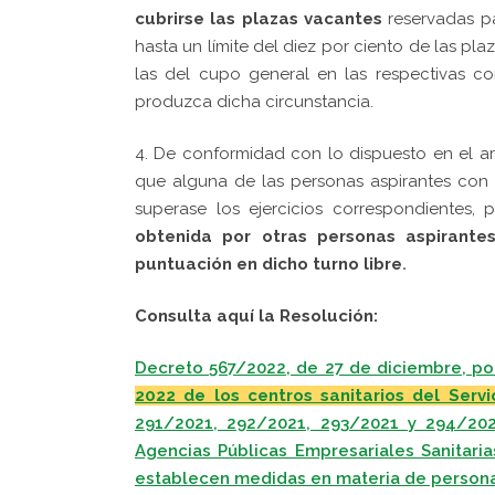
cubrirse las plazas vacantes
reservadas pa
hasta un límite del diez por ciento de las pl
las del cupo general en las respectivas c
produzca dicha circunstancia.
4. De conformidad con lo dispuesto en el a
que alguna de las personas aspirantes con 
superase los ejercicios correspondientes,
obtenida por otras personas aspirantes
puntuación en dicho turno libre
.
Consulta aquí la Resolución:
Decreto 567/2022, de 27 de diciembre, po
2022 de los centros sanitarios del Serv
291/2021, 292/2021, 293/2021 y 294/202
Agencias Públicas Empresariales Sanitari
establecen medidas en materia de personal 