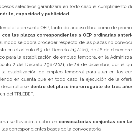
rocesos selectivos garantizará en todo caso el cumplimiento d
 mérito, capacidad y publicidad.
ontempla la presente OEP, tanto de acceso libre como de prom
con las plazas correspondientes a OEP ordinarias anteri
ual modo se podrá proceder respecto de las plazas no convo
to en el artículo 6.3 del Decreto 213/2017, de 26 de diciembre
co para la estabilización de empleo temporal en la Administr
tículo 2 del Decreto 296/2021, de 28 de diciembre, por el q
la estabilización de empleo temporal para 2021 en los cen
eniendo en cuenta que en todo caso, la ejecución de la ofer
 desarrollarse
dentro del plazo improrrogable de tres año
0.1 del TRLEBEP.
terna se llevarán a cabo en
convocatorias conjuntas con la
n las correspondientes bases de la convocatoria.