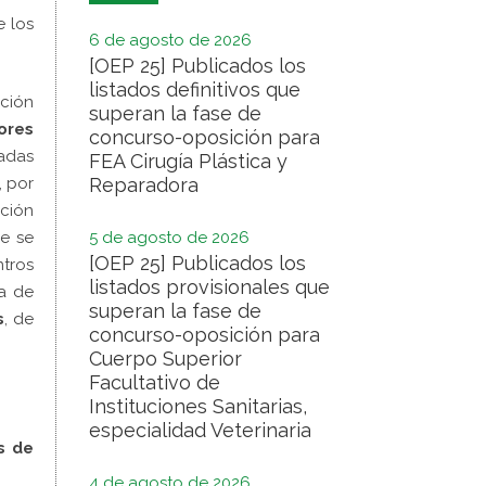
e los
6 de agosto de 2026
[OEP 25] Publicados los
listados definitivos que
oción
superan la fase de
ores
concurso-oposición para
cadas
FEA Cirugía Plástica y
, por
Reparadora
ación
ue se
5 de agosto de 2026
[OEP 25] Publicados los
tros
listados provisionales que
ta de
superan la fase de
s
, de
concurso-oposición para
Cuerpo Superior
Facultativo de
Instituciones Sanitarias,
especialidad Veterinaria
s de
4 de agosto de 2026