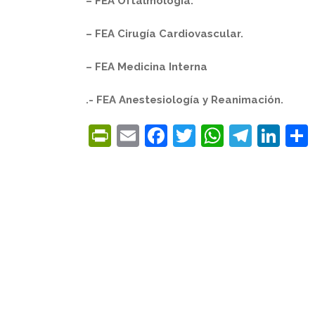
– FEA Oftalmología.
– FEA Cirugía Cardiovascular.
– FEA Medicina Interna
.- FEA Anestesiología y Reanimación.
PrintFriendly
Email
Facebook
Twitter
WhatsA
Tele
Lin