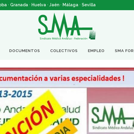
oba
·
Granada
·
Huelva
·
Jaén
·
Málaga
·
Sevilla
DOCUMENTOS
COLECTIVOS
EMPLEO
SMA FO