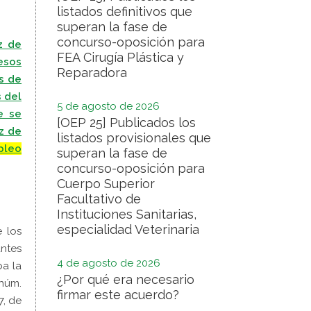
listados definitivos que
superan la fase de
concurso-oposición para
z de
FEA Cirugía Plástica y
esos
Reparadora
s de
s del
5 de agosto de 2026
e se
[OEP 25] Publicados los
z de
listados provisionales que
pleo
superan la fase de
concurso-oposición para
Cuerpo Superior
Facultativo de
Instituciones Sanitarias,
especialidad Veterinaria
e los
ntes
4 de agosto de 2026
ba la
¿Por qué era necesario
 núm.
firmar este acuerdo?
7, de