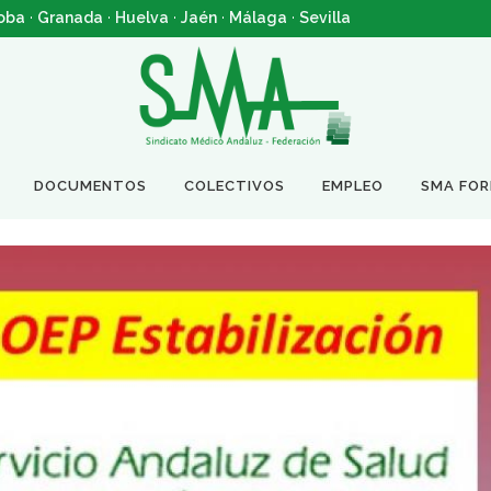
oba
·
Granada
·
Huelva
·
Jaén
·
Málaga
·
Sevilla
DOCUMENTOS
COLECTIVOS
EMPLEO
SMA FO