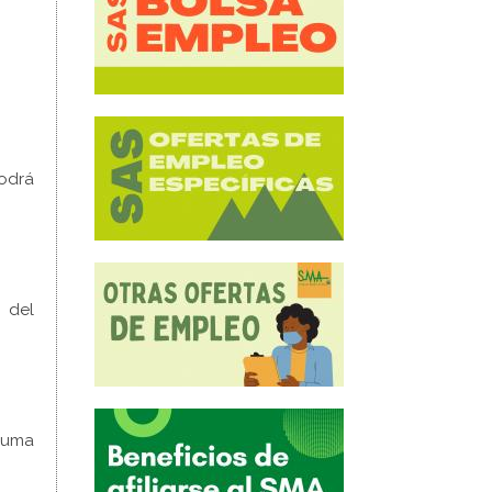
podrá
 del
 suma