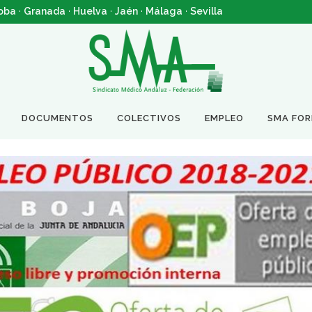
oba
·
Granada
·
Huelva
·
Jaén
·
Málaga
·
Sevilla
DOCUMENTOS
COLECTIVOS
EMPLEO
SMA FO