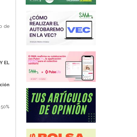
io de
Y EL
ción
 50%