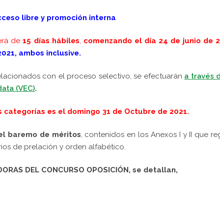
ceso libre y promoción interna
erá de
15 días hábiles
,
comenzando el día 24 de junio de 2
 2021, ambos inclusive.
relacionados con el proceso selectivo, se efectuarán
a través 
data (VEC)
.
s categorías es el domingo 31 de Octubre de 2021.
 el baremo de méritos
, contenidos en los Anexos I y II que re
rios de prelación y orden alfabético.
DORAS DEL CONCURSO OPOSICIÓN, se detallan,