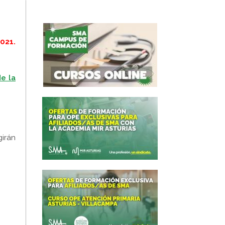
021.
de la
girán