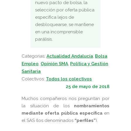
nuevo pacto de bolsa, la
selección por oferta pública
específica lejos de
desbloquearse, se mantiene
en una incomprensible
parálisis.
Categorias:
Actualidad Andalucía
,
Bolsa
Empleo
,
Opinión SMA
,
Política y Gestión
Sanitaria
Colectivos:
Todos los colectivos
25 de mayo de 2018
Muchos compañeros nos preguntan por
la situación de los
nombramientos
mediante oferta pública específica
en
el SAS (los denominados
“perfiles”
)
.