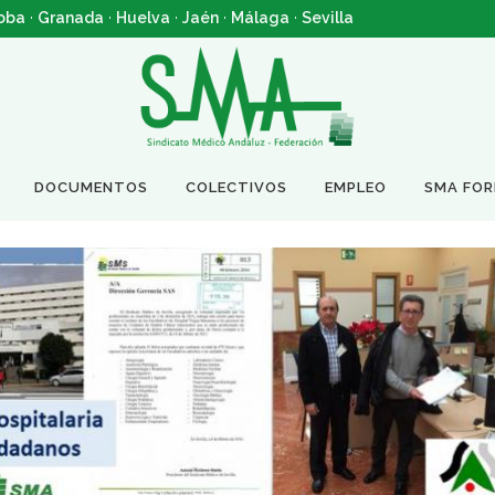
oba
·
Granada
·
Huelva
·
Jaén
·
Málaga
·
Sevilla
DOCUMENTOS
COLECTIVOS
EMPLEO
SMA FO