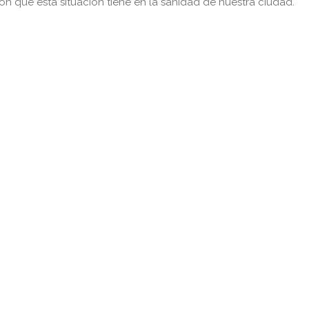
ón que esta situación tiene en la sanidad de nuestra ciudad.
pp
gram
kedIn
Compartir