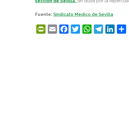
sección de Sevilla,
sin duda por la repercusi
Fuente:
Sindicato Medico de Sevilla
PrintFriendly
Email
Facebook
Twitter
WhatsA
Tele
Lin