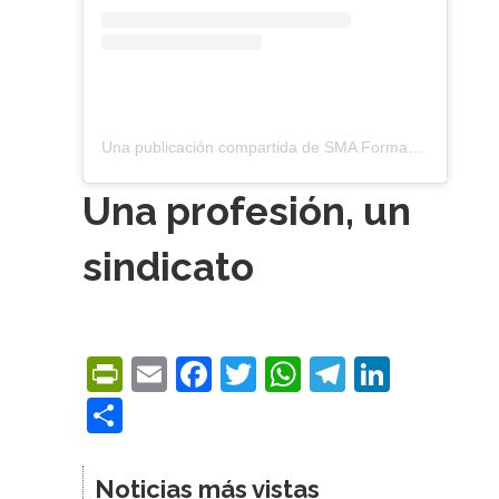
Una publicación compartida de SMA Formacion (@smaformacion)
Una profesión, un
sindicato
PrintFriendly
Email
Facebook
Twitter
WhatsApp
Telegra
Linke
Compartir
Noticias más vistas