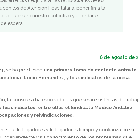
cas en el SAS, equiparar las retribuciones de los
a con los de Atención Hospitalaria, poner fin a la
zada que sufre nuestro colectivo y abordar el
 de espera.
6 de agosto de 
24
, se ha producido
una primera toma de contacto entre la
ndalucía, Rocío Hernández, y los sindicatos de la mesa
n, la consejera ha esbozado las que serán sus líneas de trabaj
 los sindicatos, entre ellos el Sindicato Médico Andaluz
ocupaciones y reivindicaciones.
nes de trabajadores y trabajadoras tiempo y confianza en su
l independiente y
su conocimiento de los problemas que