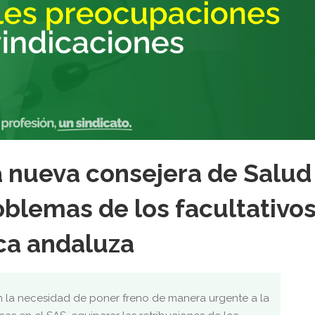
a nueva consejera de Salud
oblemas de los facultativo
ica andaluza
n la necesidad de poner freno de manera urgente a la