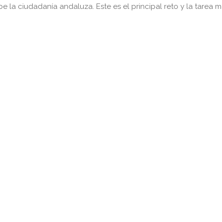
e la ciudadanía andaluza. Este es el principal reto y la tarea 
.
pp
gram
kedIn
Compartir