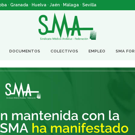
oba
·
Granada
·
Huelva
·
Jaén
·
Málaga
·
Sevilla
DOCUMENTOS
COLECTIVOS
EMPLEO
SMA FO