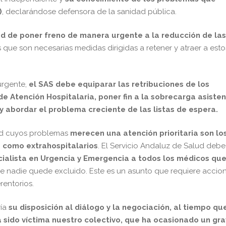
)
, declarándose defensora de la sanidad pública.
ad de poner freno de manera urgente a la reducción de las
 que son necesarias medidas dirigidas a retener y atraer a esto
urgente,
el SAS debe equiparar las retribuciones de los
de Atención Hospitalaria, poner fin a la sobrecarga asisten
y abordar el problema creciente de las listas de espera.
dad cuyos problemas
merecen una atención prioritaria son lo
s como extrahospitalarios
. El Servicio Andaluz de Salud debe
cialista en Urgencia y Emergencia a todos los médicos qu
que nadie quede excluido. Este es un asunto que requiere accio
erentorios.
ía
su disposición al diálogo y la negociación, al tiempo qu
a sido víctima nuestro colectivo, que ha ocasionado un gr