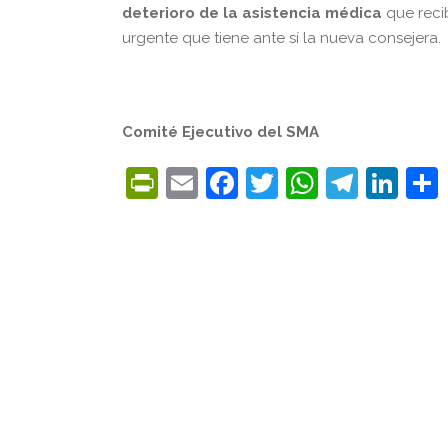
deterioro de la asistencia médica
que recib
urgente que tiene ante sí la nueva consejera
Comité Ejecutivo del SMA
PrintFriendly
Email
Facebook
Twitter
WhatsA
Tele
Lin