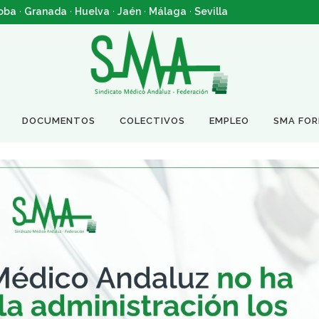
oba
·
Granada
·
Huelva
·
Jaén
·
Málaga
·
Sevilla
DOCUMENTOS
COLECTIVOS
EMPLEO
SMA FO