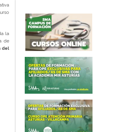
ativa
urso
da la
a de
 del