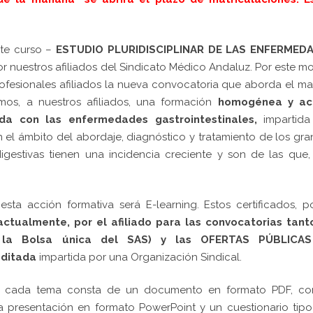
te curso –
ESTUDIO PLURIDISCIPLINAR DE LAS ENFERMED
nuestros afiliados del Sindicato Médico Andaluz. Por este mo
ofesionales afiliados la nueva convocatoria que aborda el m
mos, a nuestros afiliados, una formación
homogénea y ac
da con las enfermedades gastrointestinales,
impartida
n el ámbito del abordaje, diagnóstico y tratamiento de los gr
igestivas tienen una incidencia creciente y son de las que
sta acción formativa será E-learning. Estos certificados, p
 actualmente, por el afiliado para las convocatorias tant
la Bolsa única del SAS) y las OFERTAS PÚBLICA
editada
impartida por una Organización Sindical.
cada tema consta de un documento en formato PDF, co
a presentación en formato PowerPoint y un cuestionario tipo