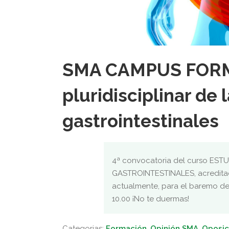
SMA CAMPUS FORM
pluridisciplinar de
gastrointestinales
4ª convocatoria del curso ES
GASTROINTESTINALES, acreditada
actualmente, para el baremo de
10.00 ¡No te duermas!
Categorias:
Formación
,
Opinión SMA
,
Oposic