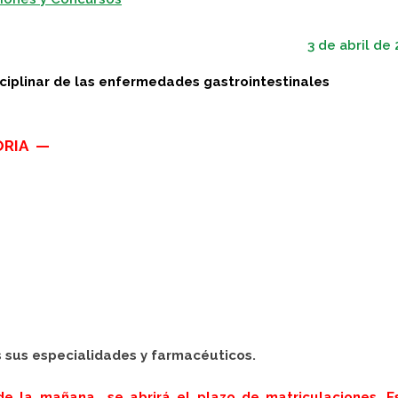
3 de abril de
idisciplinar de las enfermedades gastrointestin
ORIA —
s sus especialidades y farmacéuticos.
 de la mañana se abrirá el plazo de matriculaciones. E