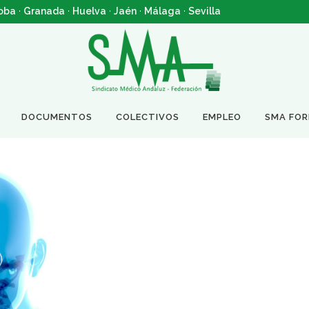
oba
·
Granada
·
Huelva
·
Jaén
·
Málaga
·
Sevilla
DOCUMENTOS
COLECTIVOS
EMPLEO
SMA FO