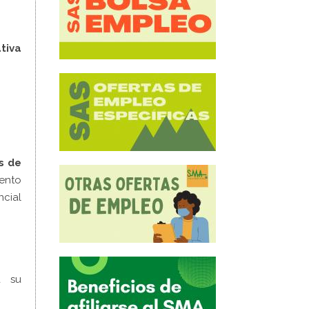
tiva
s de
mento
ncial
a su