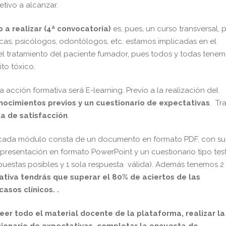
etivo a alcanzar.
 a realizar (4ª convocatoria)
es, pues, un curso transversal, 
as, psicólogos, odontólogos, etc. estamos implicadas en el
 el tratamiento del paciente fumador, pues todos y todas tene
to tóxico.
 acción formativa será E-learning. Previo a la realización del
ocimientos previos y un cuestionario de expectativas
. Tra
a de satisfacción
.
 cada módulo consta de un documento en formato PDF, con su
presentación en formato PowerPoint y un cuestionario tipo tes
uestas posibles y 1 sola respuesta válida). Además tenemos 2
ativa tendrás que superar el 80% de aciertos de las
asos clínicos. .
eer todo el material docente de la plataforma, realizar la
tionario de expectativas, completar la encuesta de