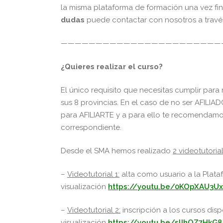
la misma plataforma de formación una vez fin
dudas
puede contactar con nosotros a travé
———————————————————————
¿Quieres realizar el curso?
El único requisito que necesitas cumplir para 
sus 8 provincias. En el caso de no ser AFILIAD
para AFILIARTE y a para ello te recomendamo
correspondiente.
Desde el SMA hemos realizado
2 videotutoria
–
Videotutorial 1:
alta como usuario a la Plat
visualización
https://youtu.be/0KOpXAU3U
–
Videotutorial 2:
inscripción a los cursos dis
visualización
https://youtu.be/slIhOZ7HkG8