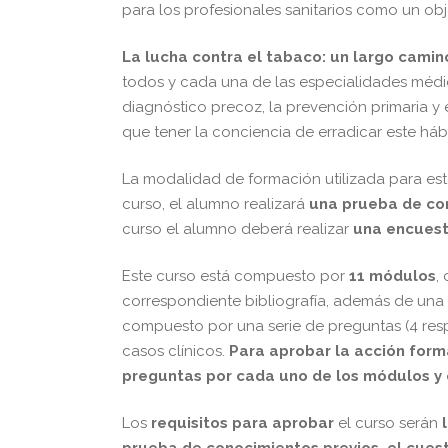
para los profesionales sanitarios como un obj
La lucha contra el tabaco: un largo camino
todos y cada una de las especialidades médic
diagnóstico precoz, la prevención primaria y
que tener la conciencia de erradicar este hábi
La modalidad de formación utilizada para esta
curso, el alumno realizará
una prueba de con
curso el alumno deberá realizar
una encuest
Este curso está compuesto por
11 módulos
,
correspondiente bibliografía, además de una 
compuesto por una serie de preguntas (4 resp
casos clínicos.
Para aprobar la acción form
preguntas por cada uno de los módulos y c
Los
requisitos para aprobar
el curso serán
l
prueba de conocimientos previos, el cues