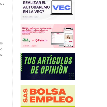
sus
de
to
al
u