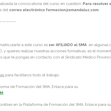
alizada la convocatoria del curso en cuestión.
Para resolver 
s del
correo electrónico
formacion@smandaluz.com
.
—————
matricularte a este curso es
ser
AFILIADO al SMA
en algunas 
O, y quieres realizar nuestras acciones formativas, es el momen
s que te pongas en contacto con el Sindicato Médico Provinci
les
para facilitaros todo el trabajo:
aforma de Formación del SMA. Enlace para su
xM
.
ponibles en la Plataforma de Formación del SMA. Enlace para s
.