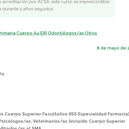
u acreditación por ACSA, este curso es imprescindible.
a durante 5 años seguidos.
rimaria
,
Cuerpo A4
,
EIR
,
Odontólogos/as
,
Otros
8 de mayo de 
24
o Cuerpo Superior Facultativo IISS Especialidad Farmacia)
sicólogos/as, Veterinarios/as (incluido Cuerpo Superior
afiliados/as al SMA.