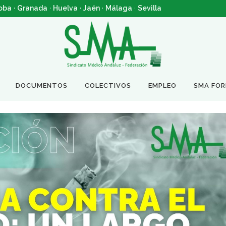
oba
·
Granada
·
Huelva
·
Jaén
·
Málaga
·
Sevilla
DOCUMENTOS
COLECTIVOS
EMPLEO
SMA FO