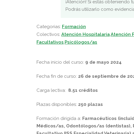
¡Atención! Si estás obteniendo t
Podrás utilizarlo como evidenci
Categorias:
Formación
Colectivos:
Atención Hospitalaria
,
Atención P
Facultativos
,
Psicólogos/as
Fecha inicio del curso:
9
de mayo 2024
Fecha fin de curso:
26
de septiembre
de 20
Carga lectiva:
8.51
créditos
Plazas disponibles:
250 plazas
Formación dirigida a:
Farmacéuticos (incluid
Médicos/as, Odontólogos/as (dentistas), P
Facultativo IISS Especialidad Veterinaria) 