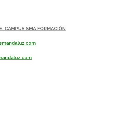
E: CAMPUS SMA FORMACIÓN
.smandaluz.com
mandaluz.com
pp
gram
kedIn
Compartir