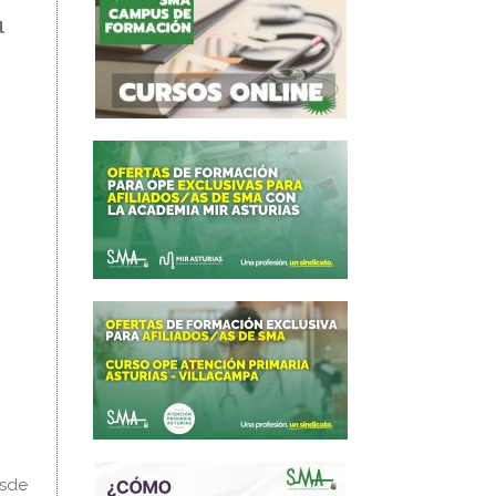
l
esde