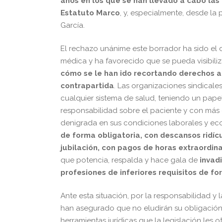
años en los que se han llevado a cabo las
Estatuto Marco
, y, especialmente, desde la
García.
El rechazo unánime este borrador ha sido el
médica y ha favorecido que se pueda visibiliza
cómo se le han ido recortando derechos a 
contrapartida
. Las organizaciones sindicale
cualquier sistema de salud, teniendo un pape
responsabilidad sobre el paciente y con más 
denigrada en sus condiciones laborales y e
de forma obligatoria, con descansos ridíc
jubilación, con pagos de horas extraordinar
que potencia, respalda y hace gala de
invad
profesiones de inferiores requisitos de f
Ante esta situación, por la responsabilidad 
han asegurado que no eludirán su obligación 
herramientas jurídicas que la legislación les o