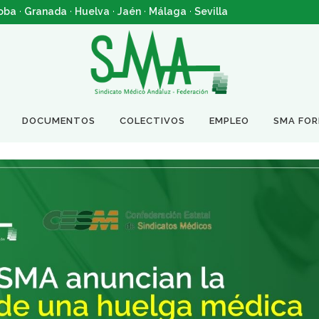
oba
·
Granada
·
Huelva
·
Jaén
·
Málaga
·
Sevilla
DOCUMENTOS
COLECTIVOS
EMPLEO
SMA FO