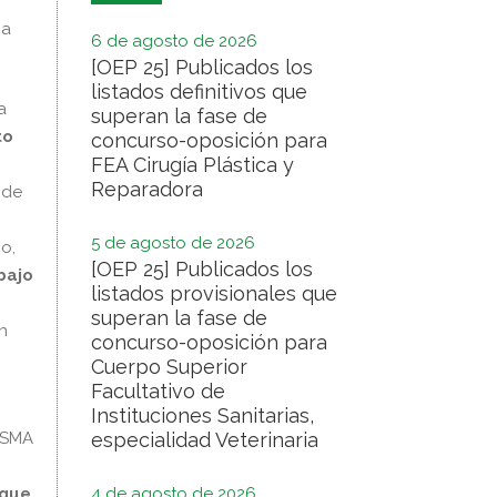
ca
6 de agosto de 2026
[OEP 25] Publicados los
listados definitivos que
a
superan la fase de
to
concurso-oposición para
FEA Cirugía Plástica y
Reparadora
 de
5 de agosto de 2026
o,
[OEP 25] Publicados los
bajo
listados provisionales que
superan la fase de
n
concurso-oposición para
Cuerpo Superior
Facultativo de
Instituciones Sanitarias,
y SMA
especialidad Veterinaria
 que
4 de agosto de 2026