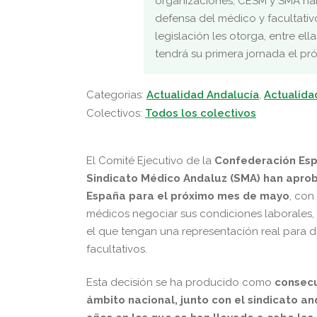
organizaciones, CESM y SMA han
defensa del médico y facultativo
legislación les otorga, entre el
tendrá su primera jornada el pr
Categorias:
Actualidad Andalucía
,
Actualida
Colectivos:
Todos los colectivos
El Comité Ejecutivo de la
Confederación Esp
Sindicato Médico Andaluz (SMA) han aprob
España para el próximo mes de mayo
, con
médicos negociar sus condiciones laborales, r
el que tengan una representación real para d
facultativos.
Esta decisión se ha producido como
consecu
ámbito nacional, junto con el sindicato a