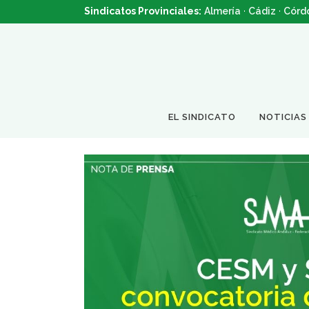
Sindicatos Provinciales:
Almería
·
Cádiz
·
Córd
EL SINDICATO
NOTICIAS