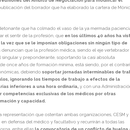
 reuniones del Ámbito de Negociación para modificar el
 publicación del borrador que ha elaborado la cartera de Móni
 detonante que ha colmado el vaso de la ya mermada pacienci
r el sentir de la profesión, que
en los últimos 40 años ha vis
la vez que se le imponían obligaciones sin ningún tipo de
s denuncian que la profesión médica, siendo el eje vertebrador
l singular y preponderante, soportando la casi absoluta
de once años de formación mínima, está siendo, por el contrari
conómicas, debiendo
soportar jornadas interminables de tra
ulos, ignorando los tiempos de trabajo a efectos de la
ias inferiores a una hora ordinaria,
y con una Administració
ir competencias exclusivas de los médicos por otras
ormación y capacidad.
y la representación que ostentan ambas organizaciones, CESM 
en defensa del médico y facultativo y recurrirán a todas las
torga, entre ellas
la convocatoria de un conflicto de huelga