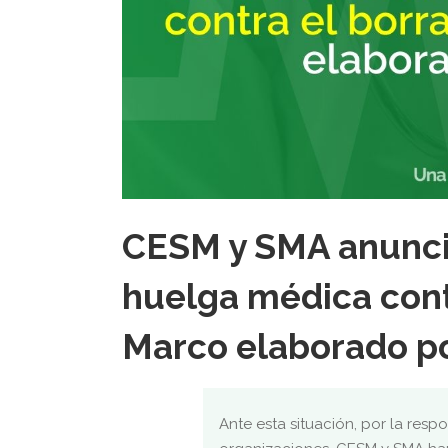
CESM y SMA anuncia
huelga médica cont
Marco elaborado p
Ante esta situación, por la res