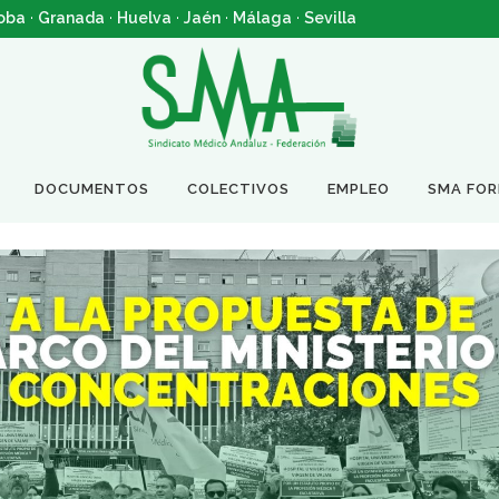
oba
·
Granada
·
Huelva
·
Jaén
·
Málaga
·
Sevilla
DOCUMENTOS
COLECTIVOS
EMPLEO
SMA FO