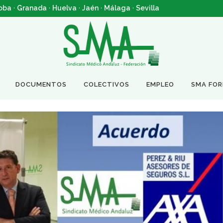
oba
·
Granada
·
Huelva
·
Jaén
·
Málaga
·
Sevilla
DOCUMENTOS
COLECTIVOS
EMPLEO
SMA FO