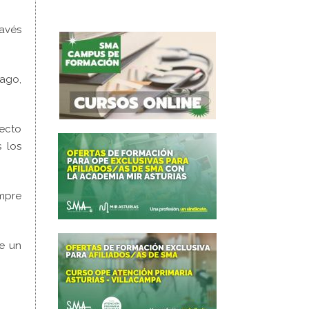
ravés
ago,
fecto
 los
mpre
de un