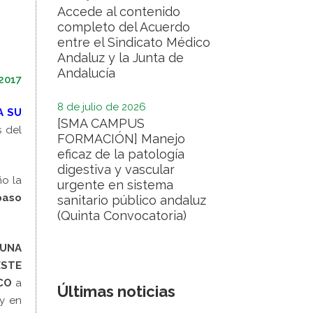
Accede al contenido
completo del Acuerdo
entre el Sindicato Médico
Andaluz y la Junta de
Andalucía
2017
8 de julio de 2026
A SU
[SMA CAMPUS
s del
FORMACIÓN] Manejo
eficaz de la patología
digestiva y vascular
ño la
urgente en sistema
paso
sanitario público andaluz
(Quinta Convocatoria)
UNA
ESTE
CO
a
Últimas noticias
y en