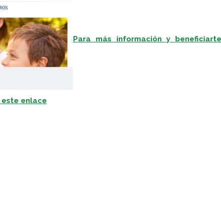
Para más información y beneficiart
 este enlace
pp
gram
kedIn
Compartir