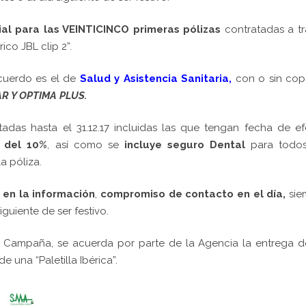
al para las VEINTICINCO primeras pólizas
contratadas a t
co JBL clip 2”.
acuerdo es el de
Salud y Asistencia Sanitaria,
con o sin cop
AR Y OPTIMA PLUS.
tadas hasta el 31.12.17 incluidas las que tengan fecha de e
a del 10%
, así como se
incluye seguro Dental
para todos
a póliza.
 en la información
,
compromiso de contacto en el día,
sie
guiente de ser festivo.
la Campaña, se acuerda por parte de la Agencia la entrega 
 una “Paletilla Ibérica”.