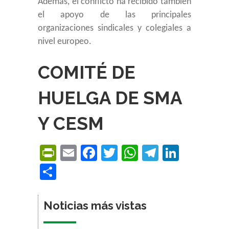
Además, el conflicto ha recibido también
el apoyo de las principales
organizaciones sindicales y colegiales a
nivel europeo.
COMITÉ DE
HUELGA DE SMA
Y CESM
PrintFriendly
Email
Facebook
Twitter
WhatsApp
Telegra
Linke
Compartir
Noticias más vistas