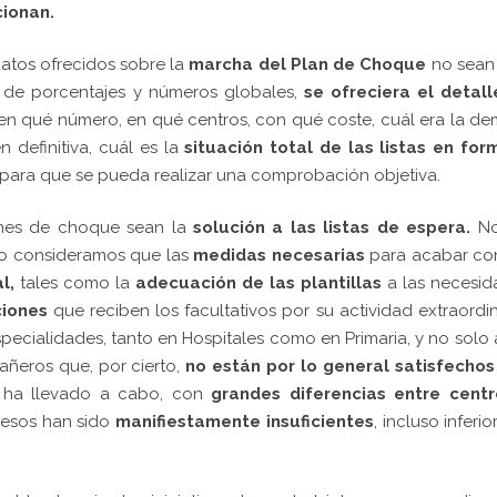
cionan.
atos ofrecidos sobre la
marcha del Plan de Choque
no sean
s de porcentajes y números globales,
se ofreciera el detall
 en qué número, en qué centros, con qué coste, cuál era la d
n definitiva, cuál es la
situación total de las listas en for
para que se pueda realizar una comprobación objetiva.
anes de choque sean la
solución a las listas de espera.
No
o consideramos que las
medidas necesarias
para acabar con
l,
tales como la
adecuación de las plantillas
a las necesid
ciones
que reciben los facultativos por su actividad extraordin
pecialidades, tanto en Hospitales como en Primaria, y no solo 
ñeros que, por cierto,
no están por lo general satisfechos
 ha llevado a cabo, con
grandes diferencias entre centr
cesos han sido
manifiestamente insuficientes
, incluso inferio