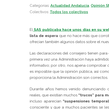
Categorias:
Actualidad Andalucía
,
Opinión 
Colectivos:
Todos los colectivos
El
SAS publicaba hace unos días en su we
lista de espera
que no hace más que corrobo
ofrecían también algunos datos sobre el nue
Las declaraciones del consejero tienen para
primera vez una Administración haya admitid
informativo; por otro, nos apena comprobar 
es imposible que la opinión pública, así co
proporciona la Administración son correctos.
Durante años hemos venido denunciando qu
reales, que existían muchos
“trucos” para m
incluso aparecían
“suspensiones temporal
consciente y que a muchos pacientes se les 