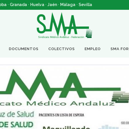
oba
·
Granada
·
Huelva
·
Jaén
·
Málaga
·
Sevilla
DOCUMENTOS
COLECTIVOS
EMPLEO
SMA FO