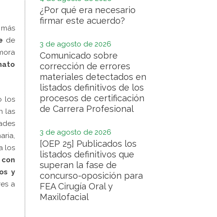
¿Por qué era necesario
firmar este acuerdo?
 más
e
de
3 de agosto de 2026
emora
Comunicado sobre
mato
corrección de errores
materiales detectados en
listados definitivos de los
procesos de certificación
 los
de Carrera Profesional
 las
ades
3 de agosto de 2026
aria,
[OEP 25] Publicados los
a los
listados definitivos que
 con
superan la fase de
os y
concurso-oposición para
res a
FEA Cirugía Oral y
Maxilofacial