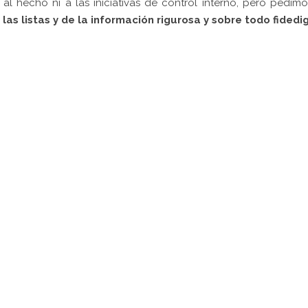
 al hecho ni a las iniciativas de control interno, pero pedim
s listas y de la información rigurosa y sobre todo fidedi
pp
gram
kedIn
Compartir