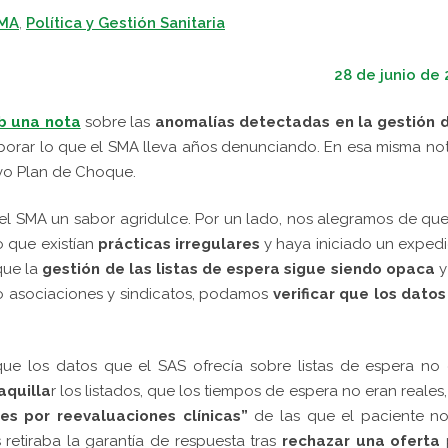
SMA
,
Política y Gestión Sanitaria
28 de junio de
b una nota
sobre las
anomalías detectadas en la gestión d
rar lo que el SMA lleva años denunciando. En esa misma no
vo Plan de Choque.
 el SMA un sabor agridulce. Por un lado, nos alegramos de qu
o que existían
prácticas irregulares
y haya iniciado un exped
que la
gestión de las listas de espera sigue siendo opaca
y
mo asociaciones y sindicatos, podamos
verificar que los datos
e los datos que el SAS ofrecía sobre listas de espera no 
aquilla
r los listados, que los tiempos de espera no eran reales
es por reevaluaciones clínicas”
de las que el paciente n
retiraba la garantía de respuesta tras
rechazar una oferta