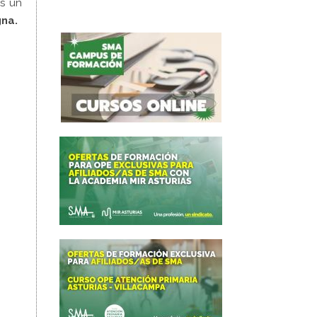
os un
gna.