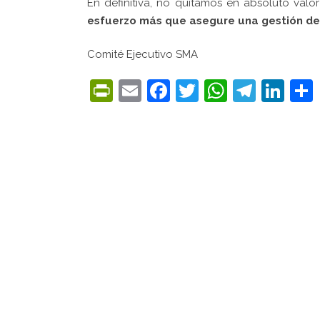
En definitiva, no quitamos en absoluto valor
esfuerzo más que asegure una gestión de la
Comité Ejecutivo SMA
PrintFriendly
Email
Facebook
Twitter
WhatsA
Tele
Lin