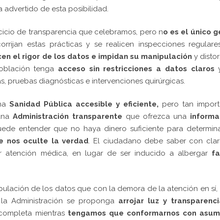
a advertido de esta posibilidad.
ercicio de transparencia que celebramos, pero n
o es el único 
rijan estas prácticas y se realicen inspecciones regulares
cen el rigor de los datos e impidan su manipulación
y distor
oblación tenga
acceso sin restricciones a datos claros
, pruebas diagnósticas e intervenciones quirúrgicas.
una
Sanidad Pública
accesible y eficiente,
pero tan import
una
Administración transparente
que ofrezca una
informa
uede entender que no haya dinero suficiente para determin
e nos oculte la verdad
. El ciudadano debe saber con clar
ir atención médica, en lugar de ser inducido a albergar
fa
ulación de los datos que con la demora de la atención en sí,
 la Administración se proponga
arrojar luz y transparenci
á completa mientras
tengamos que conformarnos con asumi