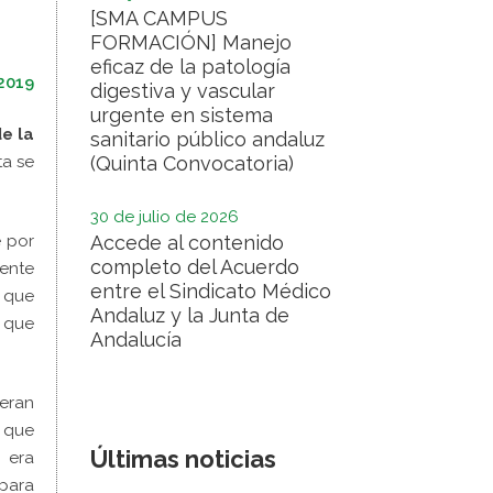
[SMA CAMPUS
FORMACIÓN] Manejo
eficaz de la patología
 2019
digestiva y vascular
urgente en sistema
e la
sanitario público andaluz
ta se
(Quinta Convocatoria)
30 de julio de 2026
e por
Accede al contenido
completo del Acuerdo
iente
entre el Sindicato Médico
 que
Andaluz y la Junta de
que
Andalucía
eran
, que
Últimas noticias
o era
para