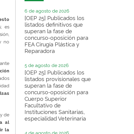
6 de agosto de 2026
[OEP 25] Publicados los
gesto
listados definitivos que
; es
superan la fase de
sión,
concurso-oposición para
y no
FEA Cirugía Plástica y
Reparadora
ante
5 de agosto de 2026
ción
[OEP 25] Publicados los
ados
listados provisionales que
superan la fase de
idad
concurso-oposición para
lsas
Cuerpo Superior
Facultativo de
Instituciones Sanitarias,
 y de
especialidad Veterinaria
a al
r la
4 de agosto de 2026