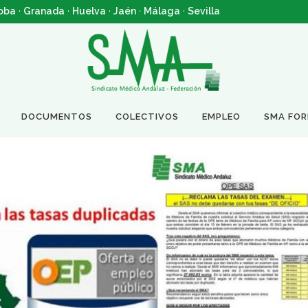
oba
·
Granada
·
Huelva
·
Jaén
·
Málaga
·
Sevilla
DOCUMENTOS
COLECTIVOS
EMPLEO
SMA FO