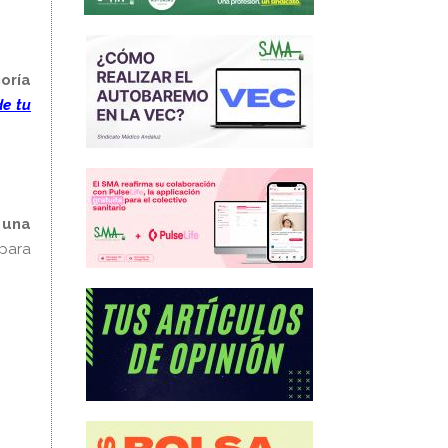
oría
e tu
 una
para