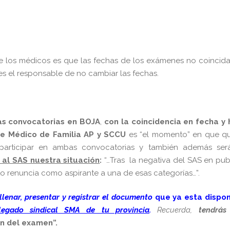
de los médicos es que las fechas de los exámenes no coincida
es el responsable de no cambiar las fechas.
as convocatorias en BOJA
,
con la coincidencia en fecha y 
de Médico de Familia AP y SCCU
es “el momento” en que q
participar en ambas convocatorias y también además será
al SAS nuestra situación
:
“…Tras la negativa del SAS en pub
o renuncia como aspirante a una de esas categorías…”.
llenar, presentar y registrar el documento
que ya esta dispon
legado sindical SMA de tu provincia
.
Recuerda,
tendrás
ón del examen”.