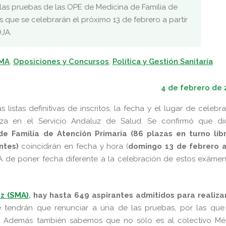
las pruebas de las OPE de Medicina de Familia de
 que se celebrarán el próximo 13 de febrero a partir
OJA.
SMA
,
Oposiciones y Concursos
,
Política y Gestión Sanitaria
4 de febrero de 
 listas definitivas de inscritos, la fecha y el lugar de celebr
za en el Servicio Andaluz de Salud. Se confirmó que di
e Familia de Atención Primaria (86 plazas en turno libr
ntes)
coincidirán en fecha y hora (
domingo 13 de febrero a
SMA de poner fecha diferente a la celebración de estos exáme
z (SMA)
,
hay hasta 649 aspirantes admitidos para realizar
e tendrán que renunciar a una de las pruebas, por las que
. Además también sabemos que no sólo es al colectivo Mé