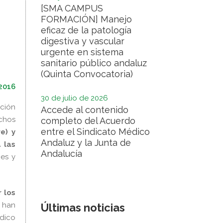
[SMA CAMPUS
FORMACIÓN] Manejo
eficaz de la patología
digestiva y vascular
urgente en sistema
sanitario público andaluz
(Quinta Convocatoria)
2016
30 de julio de 2026
ación
Accede al contenido
chos
completo del Acuerdo
entre el Sindicato Médico
e) y
Andaluz y la Junta de
 las
Andalucía
nes y
 los
 han
Últimas noticias
dico