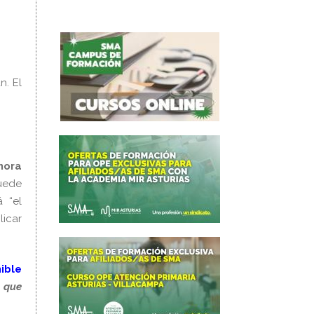
n. El
hora
uede
 “el
licar
ible
 que