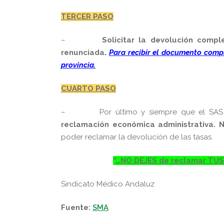
TERCER PASO
–
Solicitar la devolución comp
renunciada
.
Para recibir el documento compl
provincia.
CUARTO PASO
–
Por último y siempre que el SA
reclamación económica administrativa.
N
poder reclamar la devolución de las tasas.
“
…NO DEJES de reclamar TU
Sindicato Médico Andaluz
Fuente:
SMA