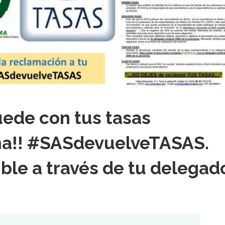
uede con tus tasas
ma!! #SASdevuelveTASAS.
le a través de tu delegad