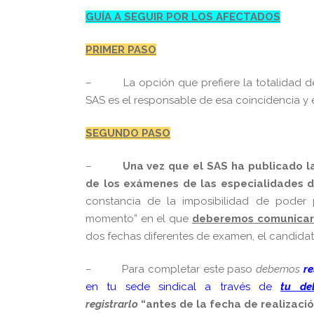
GUÍA A SEGUIR POR LOS AFECTADOS
PRIMER PASO
–
La opción que prefiere la totalidad 
SAS es el responsable de esa coincidencia y 
SEGUNDO PASO
–
Una vez que el SAS ha publicado l
de los exámenes de las
especialidades 
constancia de la imposibilidad de poder 
momento” en el que
d
eberemos comunicar 
dos fechas diferentes de examen, el candidat
–
Para completar este paso
debemos
re
en tu sede sindical a través de
tu de
registrarlo
“antes de la fecha de realizaci