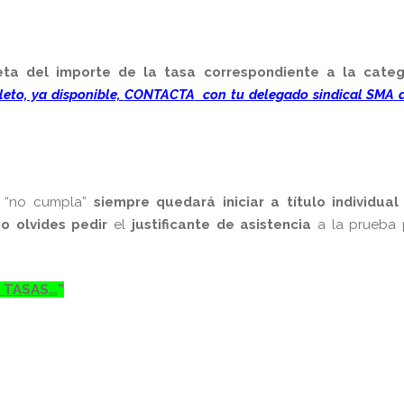
leta del importe de la tasa correspondiente a la categ
eto, ya disponible,
CONTACTA
con tu delegado sindical SMA d
S “no cumpla”
siempre quedará iniciar a título individual
o olvides pedir
el
justificante de asistencia
a la prueba 
S TASAS…
”