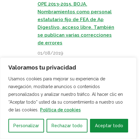
OPE 2013-2015. BOJA.
Nombramientos como personal
estatutario fijo de FEA de Ap
Digestivo, acceso libre. También
se publican varias correcciones
de errores
01/08/2019
Recorte de médicos de guardia
Valoramos tu privacidad
de Obstetricia y Ginecología en
el Hospital de la Mujer de Virgen
Usamos cookies para mejorar su experiencia de
del Rocío.
navegación, mostrarle anuncios o contenidos
01/08/2019
personalizados y analizar nuestro tráfico. Al hacer clic en
Listados provisionales de
“Aceptar todo” usted da su consentimiento a nuestro uso
admitidos y excluidos de la OEP
de las cookies.
Política de cookies
de Estabilización de Médico/a
Familia y Pediatras AP y
Personalizar
Rechazar todo
Aceptar todo
corrección de errores sobre MF